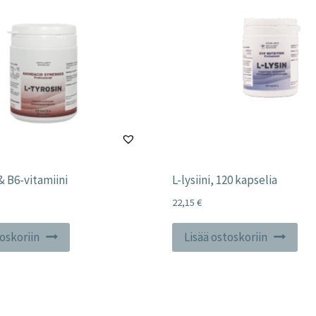
 & B6-vitamiini
L-lysiini, 120 kapselia
22,15
€
toskoriin
Lisää ostoskoriin