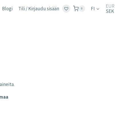
EUR
Blogi
Tili / Kirjaudu sisään
FI
0
SEK
:
aineita.
 €
mmaa
ugh
 €