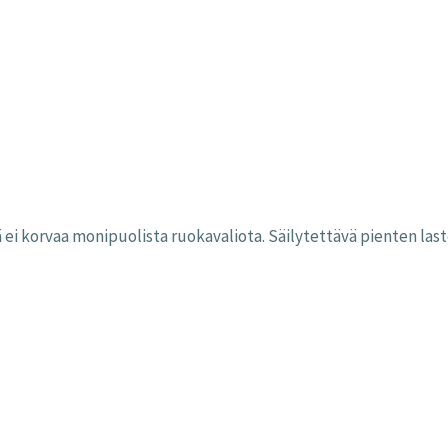
isä ei korvaa monipuolista ruokavaliota. Säilytettävä pienten l