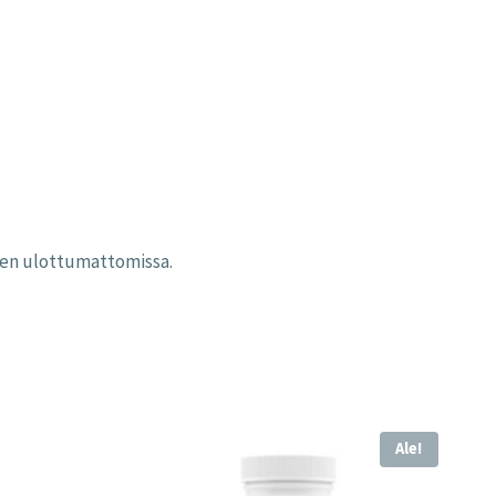
asten ulottumattomissa.
Ale!