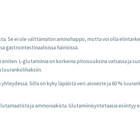
a. Se ei ole välttämätön aminohappo, mutta voi olla elintärkeä 
ä gastrointestinaalisissa häiriöissä.
n eniten. L-glutamiinia on korkeina pitoisuuksina vatsassa ja 
luurankolihaksiin.
yhteydessä. Sillä on kyky läpäistä veri-aivoeste ja 60 % luu
glutamaatista ja ammoniakista. Glutamiinisyntetaasia esiintyy e