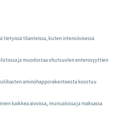
tietyissä tilanteissa, kuten intensiivisessä
suolistossa ja muodostaa ohutsuolen enterosyyttien
rankolihasten aminohapporakenteesta koostuu
nnen kaikkea aivoissa, munuaisissa ja maksassa.