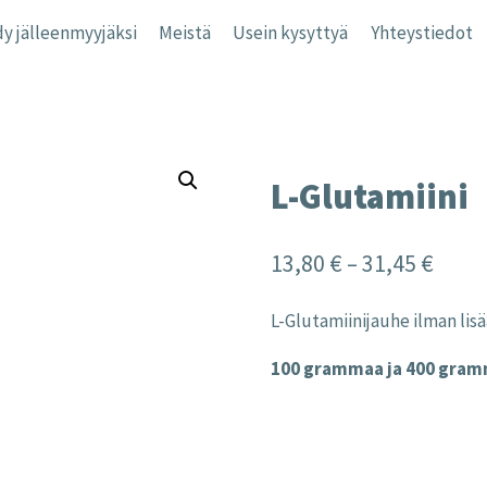
y jälleenmyyjäksi
Meistä
Usein kysyttyä
Yhteystiedot
L-Glutamiini
Price
13,80
€
–
31,45
€
range
L-Glutamiinijauhe ilman lisä
13,80
100 grammaa ja 400 gra
thro
31,45