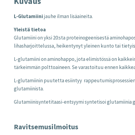
Kuvaus
L-Glutamiini
jauhe ilman lisäaineita.
Yleistä tietoa
Glutamiini on yksi 20:sta proteinogeenisestä aminohapost
lihasharjoittelussa, heikentynyt yleinen kunto tai tietyiss
L-glutamiini on aminohappo, jota elimistössä on kaikkei
tärkeimmän polttoaineen. Se varastoituu ennen kaikkea 
L-glutamiinin puutetta esiintyy rappeutumisprosessien 
glutamiinista.
Glutamiinisyntetitaasi-entsyymi syntetisoi glutamiinia 
Ravitsemusilmoitus