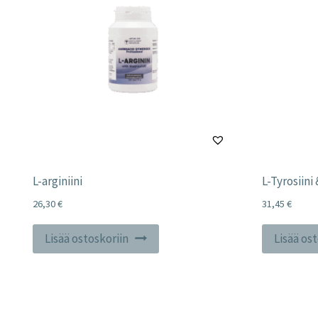
L-arginiini
L-Tyrosiini
26,30
€
31,45
€
Lisää ostoskoriin
Lisää os