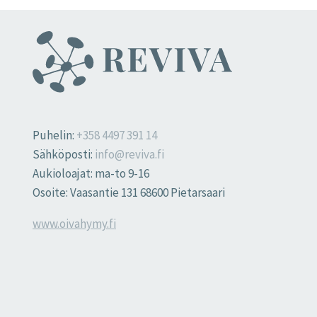
Puhelin:
+358 4497 391 14
Sähköposti:
info@reviva.fi
Aukioloajat: ma-to 9-16
Osoite: Vaasantie 131 68600 Pietarsaari
www.oivahymy.fi