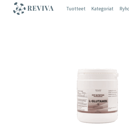
Siirry
Tuotteet
Kategoriat
Ryhd
sisältöön