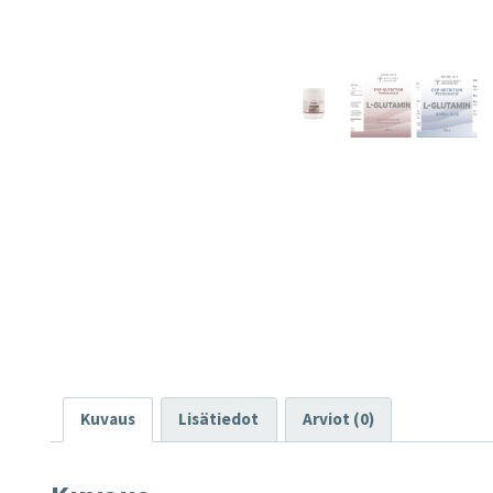
Kuvaus
Lisätiedot
Arviot (0)