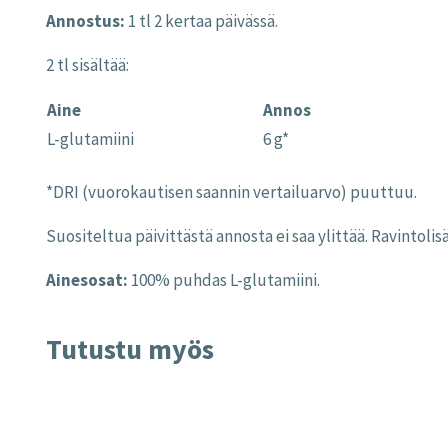
Annostus:
1 tl 2 kertaa päivässä.
2 tl sisältää:
Aine
Annos
L-glutamiini
6 g*
*DRI (vuorokautisen saannin vertailuarvo) puuttuu.
Suositeltua päivittästä annosta ei saa ylittää. Ravintol
Ainesosat:
100% puhdas L-glutamiini.
Tutustu myös