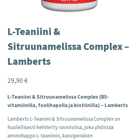
L-Teaniini &
Sitruunamelissa Complex –
Lamberts
29,90
€
L-Teaniini & Sitruunamelissa Complex (B5-
vitamiinilla, foolihapolla ja biotiinilla) – Lamberts
Lamberts L-Teaniini & Sitruunamelissa Complex on
huolellisesti kehitetty ravintolisä, joka yhdistää
aminohappo L-teaniinin, kasviperäisen