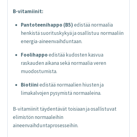
B-vitamiinit:
Pantoteenihappo (B5)
edistää normaalia
henkistä suorituskykyä ja osallistuu normaaliin
energia-aineenvaihduntaan.
Foolihappo
edistää kudosten kasvua
raskauden aikana sekä normaalia veren
muodostumista.
Biotiini
edistää normaalien hiusten ja
limakalvojen pysymistä normaaleina.
B-vitamiinit täydentävät toisiaan ja osallistuvat
elimistön normaaleihin
aineenvaihduntaprosesseihin.