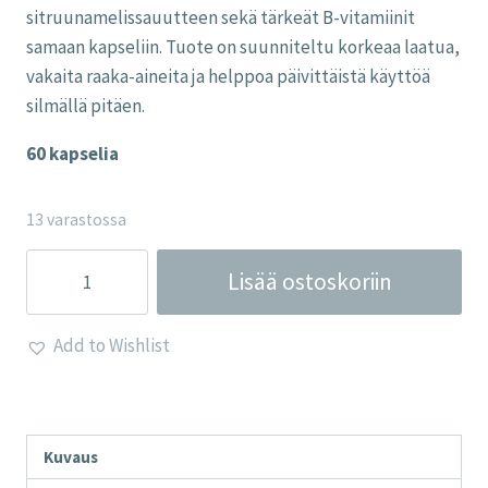
sitruunamelissauutteen sekä tärkeät B-vitamiinit
samaan kapseliin. Tuote on suunniteltu korkeaa laatua,
vakaita raaka-aineita ja helppoa päivittäistä käyttöä
silmällä pitäen.
60 kapselia
13 varastossa
L-
Lisää ostoskoriin
Teaniini
&
Add to Wishlist
Sitruunamelissa
Complex
–
Lamberts
Kuvaus
määrä