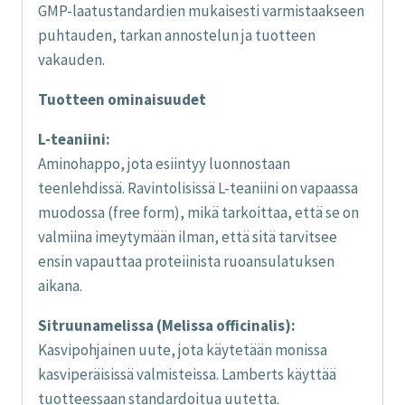
GMP-laatustandardien mukaisesti varmistaakseen
puhtauden, tarkan annostelun ja tuotteen
vakauden.
Tuotteen ominaisuudet
L-teaniini:
Aminohappo, jota esiintyy luonnostaan
teenlehdissä. Ravintolisissä L-teaniini on vapaassa
muodossa (free form), mikä tarkoittaa, että se on
valmiina imeytymään ilman, että sitä tarvitsee
ensin vapauttaa proteiinista ruoansulatuksen
aikana.
Sitruunamelissa (Melissa officinalis):
Kasvipohjainen uute, jota käytetään monissa
kasviperäisissä valmisteissa. Lamberts käyttää
tuotteessaan standardoitua uutetta.