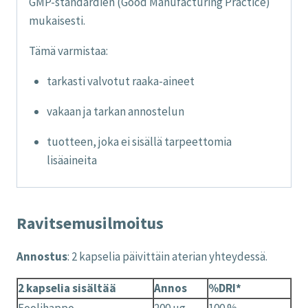
GMP-standardien (Good Manufacturing Practice)
mukaisesti.
Tämä varmistaa:
tarkasti valvotut raaka-aineet
vakaan ja tarkan annostelun
tuotteen, joka ei sisällä tarpeettomia
lisäaineita
Ravitsemusilmoitus
Annostus
: 2 kapselia päivittäin aterian yhteydessä.
2 kapselia sisältää
Annos
%DRI*