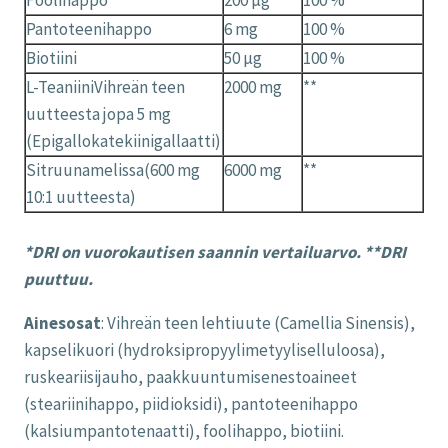
Foolihappo
200 µg
100 %
Pantoteenihappo
6 mg
100 %
Biotiini
50 µg
100 %
L-TeaniiniVihreän teen
2000 mg
**
uutteesta jopa 5 mg
(Epigallokatekiinigallaatti)
Sitruunamelissa(600 mg
6000 mg
**
10:1 uutteesta)
*DRI on vuorokautisen saannin vertailuarvo. **DRI
puuttuu.
Ainesosat
: Vihreän teen lehtiuute (Camellia Sinensis),
kapselikuori (hydroksipropyylimetyyliselluloosa),
ruskeariisijauho, paakkuuntumisenestoaineet
(steariinihappo, piidioksidi), pantoteenihappo
(kalsiumpantotenaatti), foolihappo, biotiini.