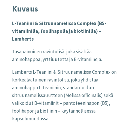
Kuvaus
L-Teaniini & Sitruunamelissa Complex (B5-
vitamiinilla, foolihapolla ja biotiinilla) –
Lamberts
Tasapainoinen ravintolisä, joka sisältää
aminohappoa, yrttiuutetta ja B-vitamiineja.
Lamberts L-Teaniini & Sitruunamelissa Complex on
korkealaatuinen ravintolisä, joka yhdistää
aminohappo L-teaniinin, standardoidun
sitruunamelissauutteen (Melissa officinalis) sekä
valikoidut B-vitamiinit – pantoteenihapon (B5),
foolihapon ja biotiinin – käytännöllisessä
kapselimuodossa.