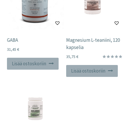
GABA
Magnesium L-teaniini, 120
kapselia
31,45
€
35,75
€
Lisää ostoskoriin
Arvostelu
tuotteesta:
Lisää ostoskoriin
5.00
/ 5