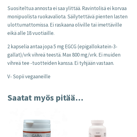
Suositeltua annosta ei saa ylittää. Ravintolisä ei korvaa
monipuolista ruokavaliota. Säilytettävä pienten lasten
ulottumattomissa. Ei raskaana oliville tai imettäville
eikä alle 18 vuotiaille.
2 kapselia antaa jopa 5 mg EGCG (epigallokatein-3-
gallat)/vrk vihreä teestä. Max 800 mg/vrk. Ei muiden
vihreä tee -tuotteiden kanssa. Ei tyhjään vastaan.
V- Sopii vegaaneille
Saatat myös pitää...