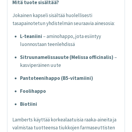
Mitä tuote sisältää?
Jokainen kapseli sisältää huolellisesti
tasapainotetun yhdistelmän seuraavia ainesosia:
L-teaniini
– aminohappo, jota esiintyy
luonnostaan teenlehdissä
Sitruunamelissauute (Melissa officinalis)
–
kasviperäinen uute
Pantoteenihappo (B5-vitamiini)
Foolihappo
Biotiini
Lamberts käyttää korkealaatuisia raaka-aineita ja
valmistaa tuotteensa tiukkojen farmaseuttisten