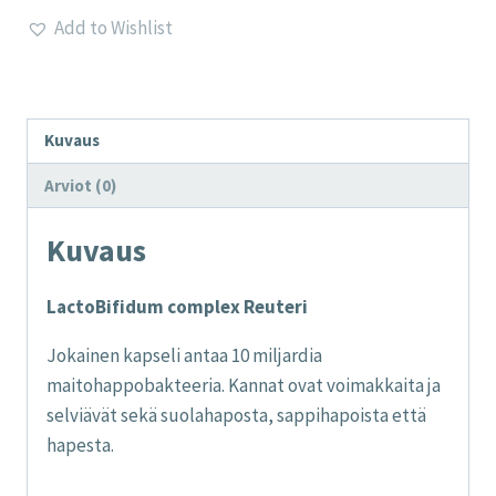
Reuteri
Add to Wishlist
määrä
Kuvaus
Arviot (0)
Kuvaus
LactoBifidum complex Reuteri
Jokainen kapseli antaa 10 miljardia
maitohappobakteeria. Kannat ovat voimakkaita ja
selviävät sekä suolahaposta, sappihapoista että
hapesta.