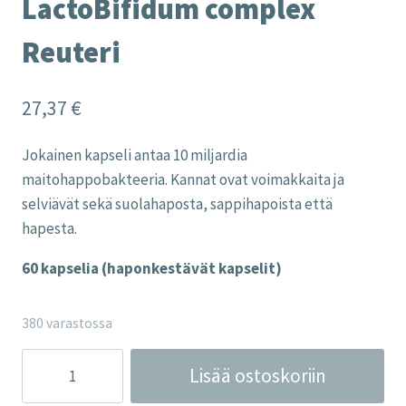
LactoBifidum complex
Reuteri
27,37
€
Jokainen kapseli antaa 10 miljardia
maitohappobakteeria. Kannat ovat voimakkaita ja
selviävät sekä suolahaposta, sappihapoista että
hapesta.
60 kapselia (haponkestävät kapselit)
380 varastossa
LactoBifidum
Lisää ostoskoriin
complex