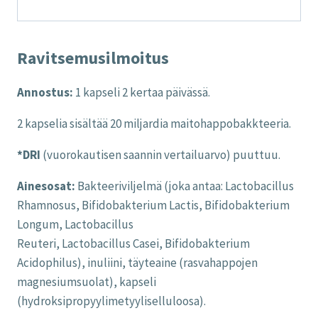
Ravitsemusilmoitus
Annostus:
1 kapseli 2 kertaa päivässä.
2 kapselia sisältää 20 miljardia maitohappobakkteeria.
*DRI
(vuorokautisen saannin vertailuarvo) puuttuu.
Ainesosat:
Bakteeriviljelmä (joka antaa: Lactobacillus
Rhamnosus, Bifidobakterium Lactis, Bifidobakterium
Longum, Lactobacillus
Reuteri, Lactobacillus Casei, Bifidobakterium
Acidophilus), inuliini, täyteaine (rasvahappojen
magnesiumsuolat), kapseli
(hydroksipropyylimetyyliselluloosa).