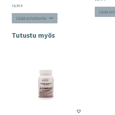
18,90
€
Lisää os
Lisää ostoskoriin
Tutustu myös