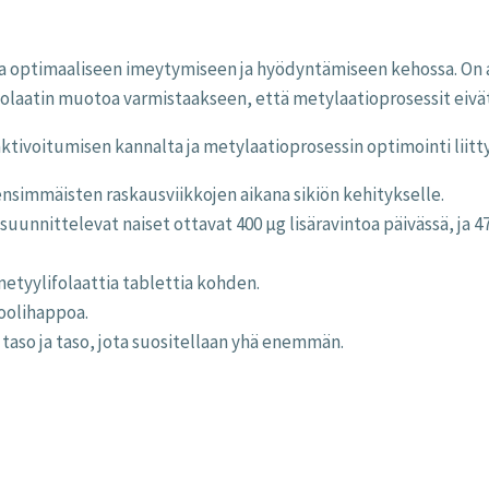
a optimaaliseen imeytymiseen ja hyödyntämiseen kehossa. On a
a folaatin muotoa varmistaakseen, että metylaatioprosessit eivät
ktivoitumisen kannalta ja metylaatioprosessin optimointi liit
ensimmäisten raskausviikkojen aikana sikiön kehitykselle.
suunnittelevat naiset ottavat 400 µg lisäravintoa päivässä, ja 4
 metyylifolaattia tablettia kohden.
foolihappoa.
taso ja taso, jota suositellaan yhä enemmän.