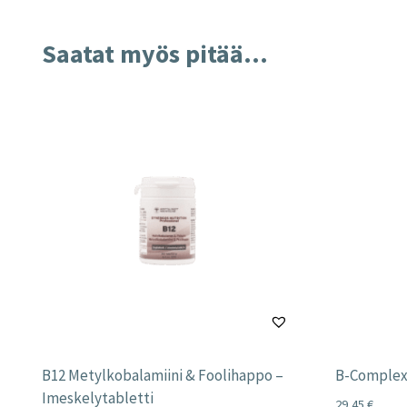
Saatat myös pitää...
B12 Metylkobalamiini & Foolihappo –
B-Complex
Imeskelytabletti
29,45
€