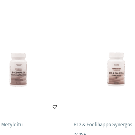
 Metyloitu
B12 & Foolihappo Synergos
27,35
€