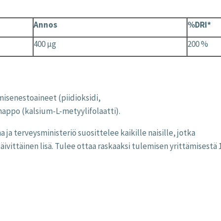
Annos
%DRI*
400 µg
200 %
misenestoaineet (piidioksidi,
appo (kalsium-L-metyylifolaatti).
ja terveysministeriö suosittelee kaikille naisille, jotka
äivittäinen lisä. Tulee ottaa raskaaksi tulemisen yrittämisestä 1