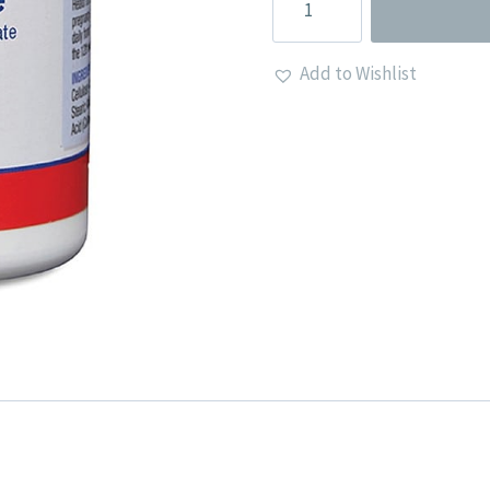
Folaatti
-
Add to Wishlist
Lamberts
määrä