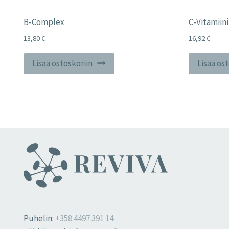
B-Complex
C-Vitamiin
13,80
€
16,92
€
Lisää ostoskoriin
Lisää os
Puhelin:
+358 4497 391 14