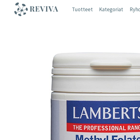
Siirry
Tuotteet
Kategoriat
Ryhd
sisältöön