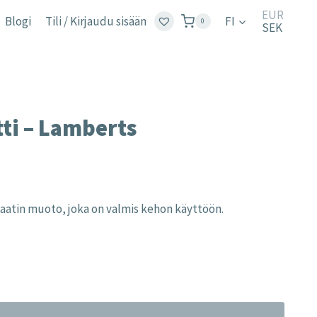
EUR
Blogi
Tili / Kirjaudu sisään
FI
0
SEK
tti – Lamberts
olaatin muoto, joka on valmis kehon käyttöön.