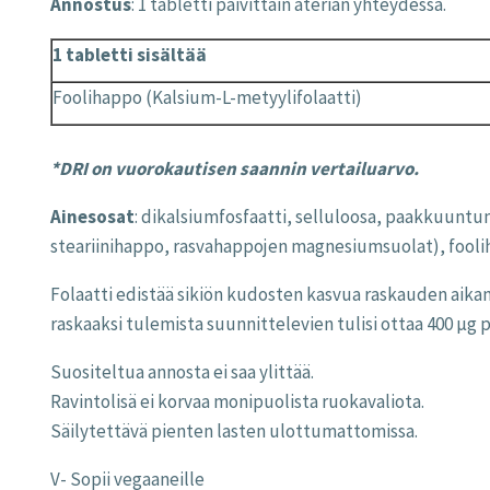
Annostus
: 1 tabletti päivittäin aterian yhteydessä.
1 tabletti sisältää
Foolihappo (Kalsium-L-metyylifolaatti)
*DRI on vuorokautisen saannin vertailuarvo.
Ainesosat
: dikalsiumfosfaatti, selluloosa, paakkuuntu
steariinihappo, rasvahappojen magnesiumsuolat), foolih
Folaatti edistää sikiön kudosten kasvua raskauden aikana 
raskaaksi tulemista suunnittelevien tulisi ottaa 400 µg p
Suositeltua annosta ei saa ylittää.
Ravintolisä ei korvaa monipuolista ruokavaliota.
Säilytettävä pienten lasten ulottumattomissa.
V- Sopii vegaaneille