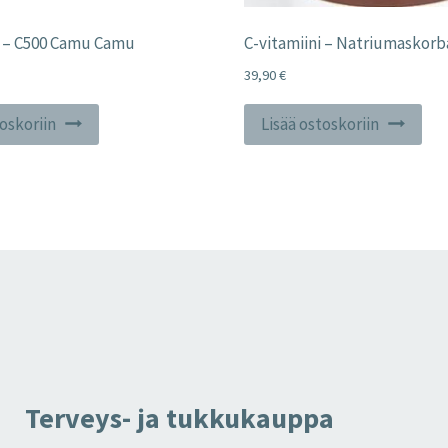
i – C500 Camu Camu
C-vitamiini – Natriumaskorb
39,90
€
toskoriin
Lisää ostoskoriin
Terveys- ja tukkukauppa