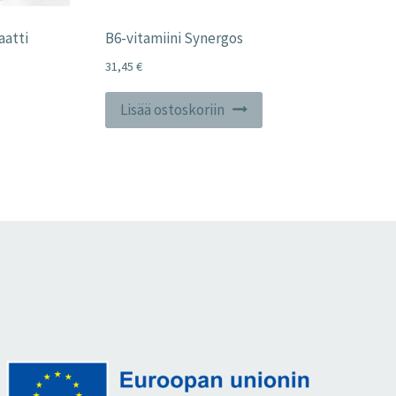
aatti
B6-vitamiini Synergos
31,45
€
Lisää ostoskoriin