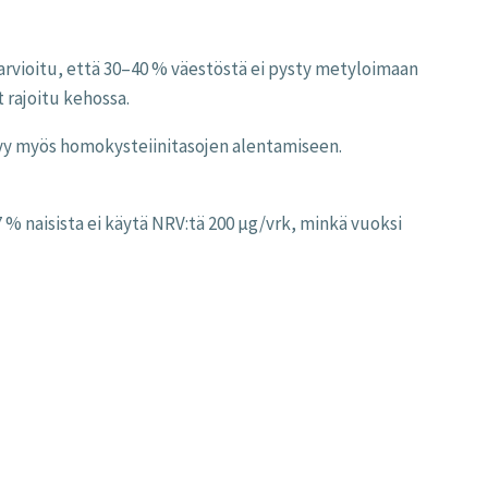
rvioitu, että 30–40 % väestöstä ei pysty metyloimaan
 rajoitu kehossa.
tyy myös homokysteiinitasojen alentamiseen.
7 % naisista ei käytä NRV:tä 200 µg/vrk, minkä vuoksi