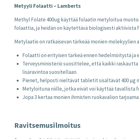
Metyyli Folaatti – Lamberts
Methyl Folate 400ug käyttää folaatin metyloitua muoto
folaattia, ja heidän on käytettävä biologisesti aktiivist
Metylaatio on ratkaisevan tärkeää monien molekyylien a
Folaatti on erityisen tärkeä ennen hedelmöitystä ja 
Terveysministeriö suosittelee, että kaikki raskautta 
lisäravintoa suositellaan.
Pienet, helposti nieltävät tabletit sisältävät 400 µg
Metyloituna niille, jotka eivät voi käyttää tavallista 
Jopa 3 kertaa monien ihmisten ruokavalion tarjoama 
Ravitsemusilmoitus