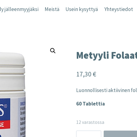
y jälleenmyyjäksi
Meistä
Usein kysyttyä
Yhteystiedot
Metyyli Folaa
17,30
€
Luonnollisesti aktiivinen f
60 Tablettia
12 varastossa
Metyyli