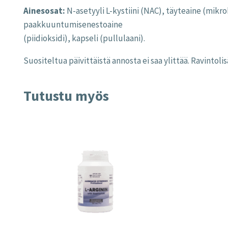
Ainesosat:
N-asetyyli L-kystiini (NAC), täyteaine (mikr
paakkuuntumisenestoaine
(piidioksidi), kapseli (pullulaani).
Suositeltua päivittäistä annosta ei saa ylittää. Ravinto
Tutustu myös