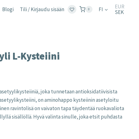
EUR
Blogi
Tili / Kirjaudu sisään
FI
0
SEK
li L-Kysteiini
setyylikysteiiniä, joka tunnetaan antioksidatiivisista
setyylikysteiini, on aminohappo kysteiinin asetyloitu
en ravintolisä on vaivaton tapa täydentää ruokavaliota
llyllä sisällöllä. Hyvä valinta sinulle, joka etsit puhdasta
.