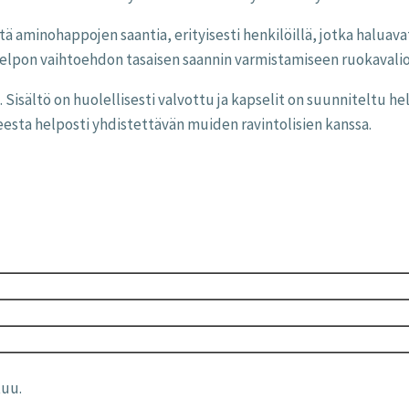
ä aminohappojen saantia, erityisesti henkilöillä, jotka haluav
helpon vaihtoehdon tasaisen saannin varmistamiseen ruokavalio
Sisältö on huolellisesti valvottu ja kapselit on suunniteltu he
esta helposti yhdistettävän muiden ravintolisien kanssa.
tuu.