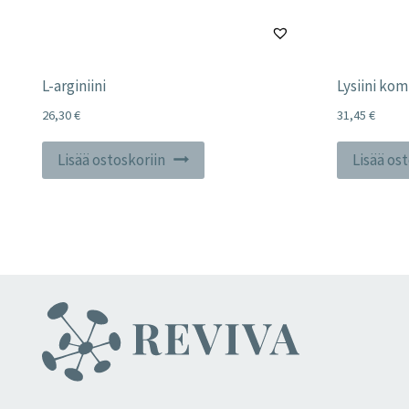
L-arginiini
Lysiini kom
26,30
€
31,45
€
Lisää ostoskoriin
Lisää os