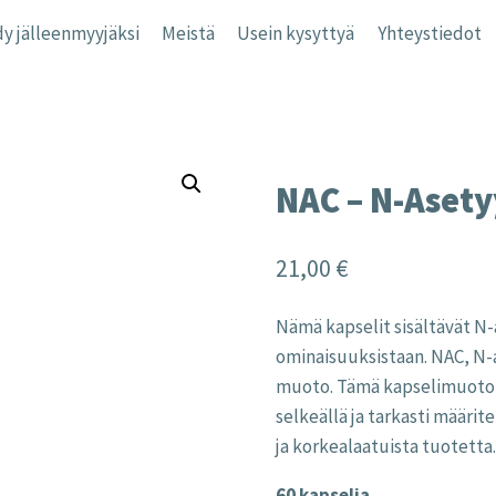
y jälleenmyyjäksi
Meistä
Usein kysyttyä
Yhteystiedot
NAC – N-Asetyy
21,00
€
Nämä kapselit sisältävät N-a
ominaisuuksistaan. NAC, N-a
muoto. Tämä kapselimuotoin
selkeällä ja tarkasti määrite
ja korkealaatuista tuotetta
60 kapselia