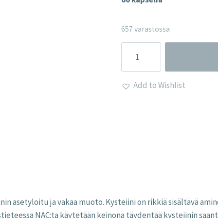
657 varastossa
NAC
-
N-
Add to Wishlist
Asetyyli
L-
Kysteiini
määrä
in asetyloitu ja vakaa muoto. Kysteiini on rikkiä sisältävä amin
tieteessä NAC:ta käytetään keinona täydentää kysteiinin saanti