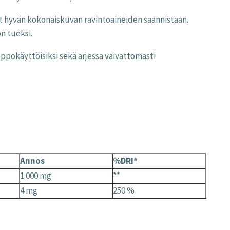
at hyvän kokonaiskuvan ravintoaineiden saannistaan.
n tueksi.
lppokäyttöisiksi sekä arjessa vaivattomasti
Annos
%DRI*
1 000 mg
**
4 mg
250 %