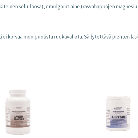
okiteinen selluloosa), emulgointiaine (rasvahappojen magnesium
lisä ei korvaa monipuolista ruokavaliota. Säilytettävä pienten l