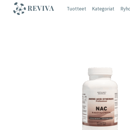
Siirry
Tuotteet
Kategoriat
Ryhd
sisältöön