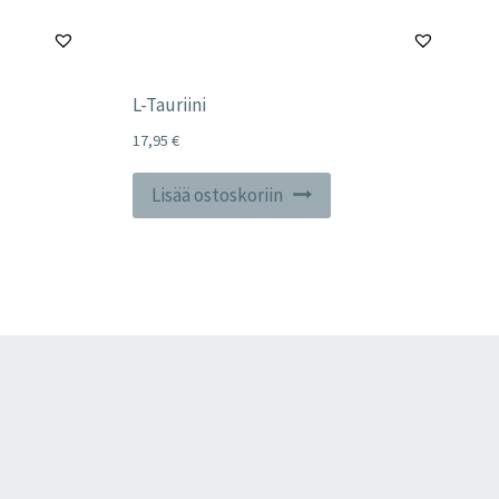
L-Tauriini
17,95
€
Lisää ostoskoriin