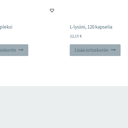
pleksi
L-lysiini, 120 kapselia
22,15
€
toskoriin
Lisää ostoskoriin