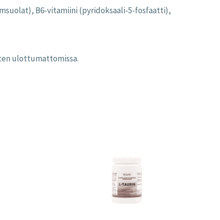
suolat), B6-vitamiini (pyridoksaali-5-fosfaatti),
asten ulottumattomissa.