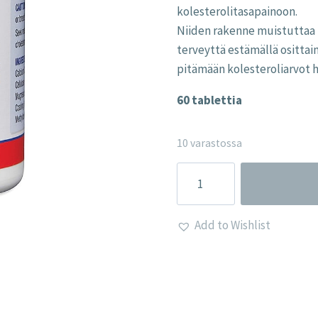
kolesterolitasapainoon.
Niiden rakenne muistuttaa 
terveyttä estämällä osittai
pitämään kolesteroliarvot h
60 tablettia
10 varastossa
Plant
Sterols
800mg
Add to Wishlist
-
Lamberts
määrä