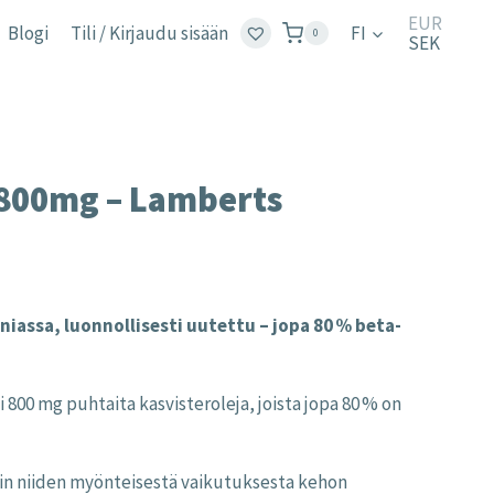
EUR
Blogi
Tili / Kirjaudu sisään
FI
0
SEK
 800mg – Lamberts
niassa, luonnollisesti uutettu – jopa 80 % beta-
i 800 mg puhtaita kasvisteroleja, joista jopa 80 % on
vin niiden myönteisestä vaikutuksesta kehon