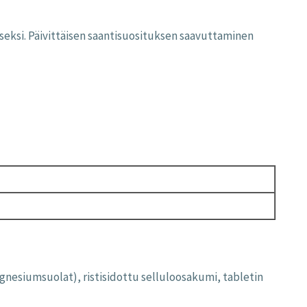
seksi
.
Päivittäisen
saantisuosituksen
saavuttaminen
nesiumsuolat), ristisidottu selluloosakumi, tabletin