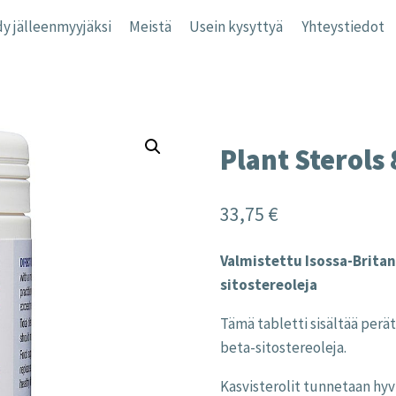
y jälleenmyyjäksi
Meistä
Usein kysyttyä
Yhteystiedot
Plant Sterols
33,75
€
Valmistettu Isossa-Britan
sitostereoleja
Tämä tabletti sisältää perät
beta-sitostereoleja.
Kasvisterolit tunnetaan hy