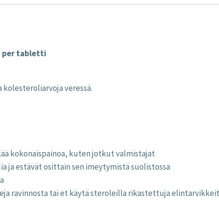
 per tabletti
 kolesteroliarvoja veressä.
ä kokonaispainoa, kuten jotkut valmistajat
a ja estävät osittain sen imeytymistä suolistossa
la
eja ravinnosta tai et käytä steroleilla rikastettuja elintarvikkei