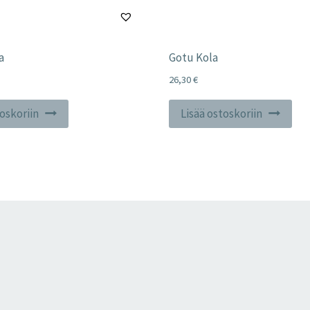
a
Gotu Kola
26,30
€
toskoriin
Lisää ostoskoriin