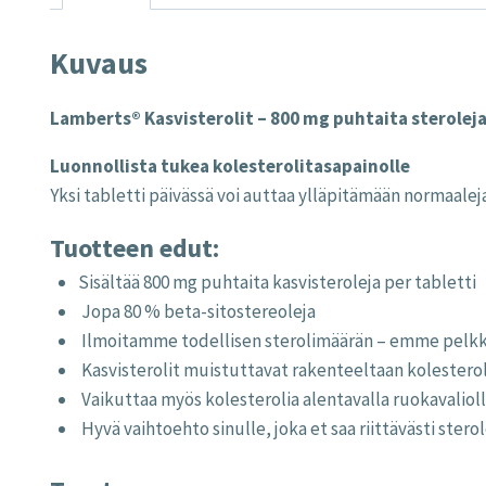
Kuvaus
Lamberts® Kasvisterolit – 800 mg puhtaita steroleja
Luonnollista tukea kolesterolitasapainolle
Yksi tabletti päivässä voi auttaa ylläpitämään normaaleja
Tuotteen edut:
Sisältää 800 mg puhtaita kasvisteroleja per tabletti
Jopa 80 % beta-sitostereoleja
Ilmoitamme todellisen sterolimäärän – emme pelkkä
Kasvisterolit muistuttavat rakenteeltaan kolesteroli
Vaikuttaa myös kolesterolia alentavalla ruokavaliol
Hyvä vaihtoehto sinulle, joka et saa riittävästi sterol