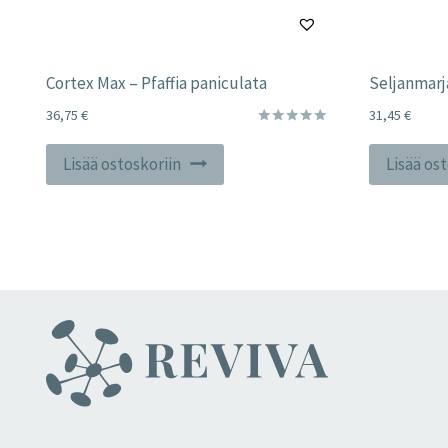
Cortex Max – Pfaffia paniculata
Seljanmarj
36,75
€
31,45
€
Arvostelu
tuotteesta:
Lisää ostoskoriin
Lisää os
5.00
/ 5