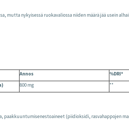
ssa
,
mutta
nykyisessä
ruokavaliossa
niiden
määrä
jää
usein
alhai
Annos
%DRI*
a)
800 mg
**
sa, paakkuuntumisenestoaineet (piidioksidi, rasvahappojen mag