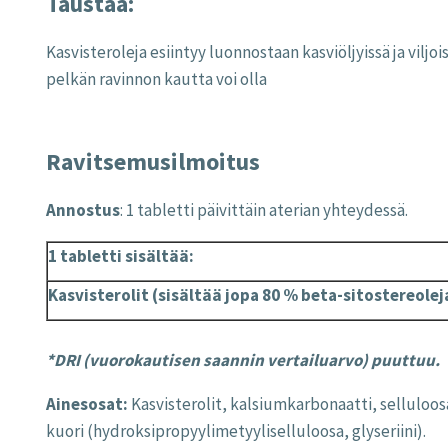
Taustaa:
Kasvisteroleja
esiintyy
luonnostaan
kasviöljyissä
ja
viljoi
pelkän
ravinnon
kautta
voi
olla
Ravitsemusilmoitus
Annostus
: 1 tabletti päivittäin aterian yhteydessä.
1 tabletti sisältää:
Kasvisterolit (sisältää jopa 80 % beta-sitostereolej
*DRI (vuorokautisen saannin vertailuarvo) puuttuu.
Ainesosat:
Kasvisterolit, kalsiumkarbonaatti, selluloo
kuori (hydroksipropyylimetyyliselluloosa, glyseriini).