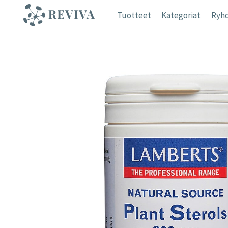
Siirry
Tuotteet
Kategoriat
Ryhd
sisältöön