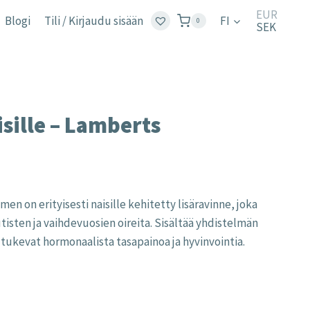
EUR
Blogi
Tili / Kirjaudu sisään
FI
0
SEK
sille – Lamberts
n on erityisesti naisille kehitetty lisäravinne, joka
isten ja vaihdevuosien oireita. Sisältää yhdistelmän
a tukevat hormonaalista tasapainoa ja hyvinvointia.