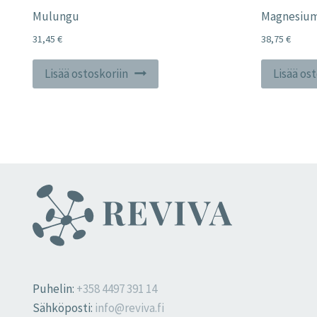
Mulungu
Magnesium 
31,45
€
38,75
€
Lisää ostoskoriin
Lisää os
Puhelin:
+358 4497 391 14
Sähköposti:
info@reviva.fi