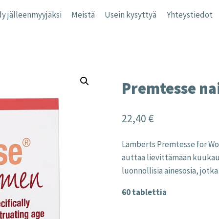
y jälleenmyyjäksi
Meistä
Usein kysyttyä
Yhteystiedot
Premtesse nai
22,40
€
Lamberts Premtesse for Wome
auttaa lievittämään kuukaut
luonnollisia ainesosia, jotk
60 tablettia