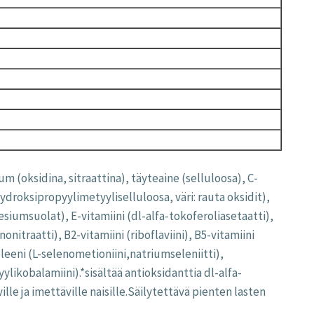
 (oksidina, sitraattina), täyteaine (selluloosa), C-
ydroksipropyylimetyyliselluloosa, väri: rauta oksidit),
iumsuolat), E-vitamiini (dl-alfa-tokoferoliasetaatti),
onitraatti), B2-vitamiini (riboflaviini), B5-vitamiini
eleeni (L-selenometioniini,natriumseleniitti),
ylikobalamiini).*sisältää antioksidanttia dl-alfa-
lle ja imettäville naisille.Säilytettävä pienten lasten