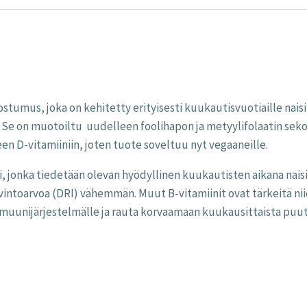
umus, joka on kehitetty erityisesti kuukautisvuotiaille naisi
n. Se on muotoiltu uudelleen foolihapon ja metyylifolaatin sek
en D-vitamiiniin, joten tuote soveltuu nyt vegaaneille.
ni, jonka tiedetään olevan hyödyllinen kuukautisten aikana nai
ravintoarvoa (DRI) vähemmän. Muut B-vitamiinit ovat tärkeitä n
immuunijärjestelmälle ja rauta korvaamaan kuukausittaista puut