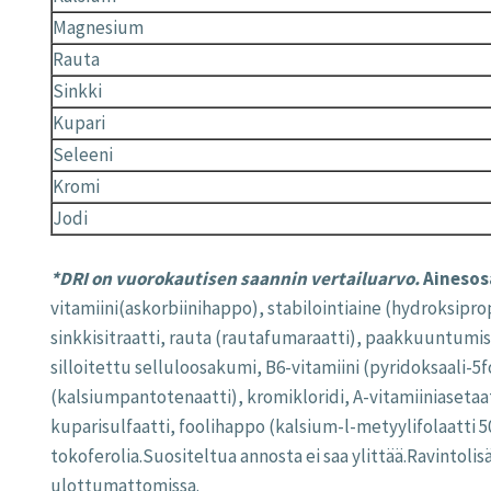
Magnesium
Rauta
Sinkki
Kupari
Seleeni
Kromi
Jodi
*DRI on vuorokautisen saannin vertailuarvo.
Ainesos
vitamiini(askorbiinihappo), stabilointiaine (hydroksipro
sinkkisitraatti, rauta (rautafumaraatti), paakkuuntumis
silloitettu selluloosakumi, B6-vitamiini (pyridoksaali-5fo
(kalsiumpantotenaatti), kromikloridi, A-vitamiiniasetaatt
kuparisulfaatti, foolihappo (kalsium-l-metyylifolaatti 50
tokoferolia.Suositeltua annosta ei saa ylittää.Ravintolisä
ulottumattomissa.