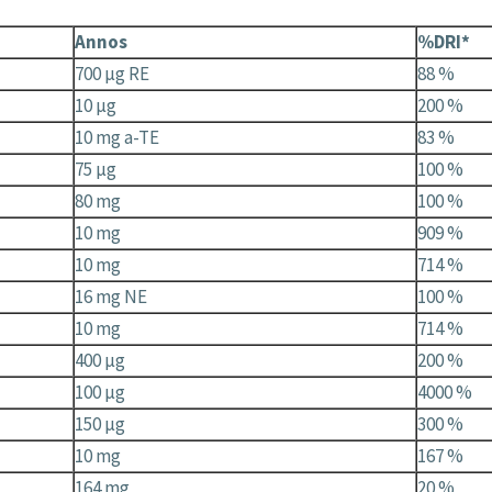
Annos
%DRI*
700 µg RE
88 %
10 µg
200 %
10 mg a-TE
83 %
75 µg
100 %
80 mg
100 %
10 mg
909 %
10 mg
714 %
16 mg NE
100 %
10 mg
714 %
400 µg
200 %
100 µg
4000 %
150 µg
300 %
10 mg
167 %
164 mg
20 %