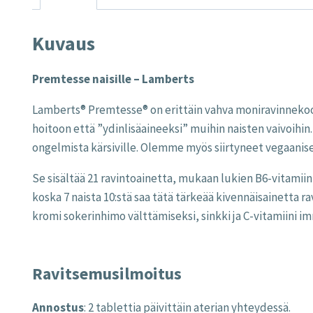
Kuvaus
Premtesse naisille – Lamberts
Lamberts® Premtesse® on erittäin vahva moniravinnekoost
hoitoon että ”ydinlisäaineeksi” muihin naisten vaivoihi
ongelmista kärsiville. Olemme myös siirtyneet vegaanise
Se sisältää 21 ravintoainetta, mukaan lukien B6-vitamii
koska 7 naista 10:stä saa tätä tärkeää kivennäisainetta 
kromi sokerinhimo välttämiseksi, sinkki ja C-vitamiini 
Ravitsemusilmoitus
Annostus
: 2 tablettia päivittäin aterian yhteydessä.