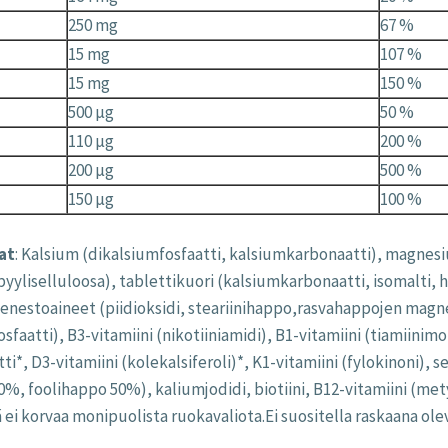
250 mg
67 %
15 mg
107 %
15 mg
150 %
500 µg
50 %
110 µg
200 %
200 µg
500 %
150 µg
100 %
at
: Kalsium (dikalsiumfosfaatti, kalsiumkarbonaatti), magnesium
pyyliselluloosa), tablettikuori (kalsiumkarbonaatti, isomalti, h
enestoaineet (piidioksidi, steariinihappo,rasvahappojen magnes
sfaatti), B3-vitamiini (nikotiiniamidi), B1-vitamiini (tiamiinimon
i*, D3-vitamiini (kolekalsiferoli)*, K1-vitamiini (fylokinoni), s
%, foolihappo 50%), kaliumjodidi, biotiini, B12-vitamiini (mety
 ei korvaa monipuolista ruokavaliota.Ei suositella raskaana olevi