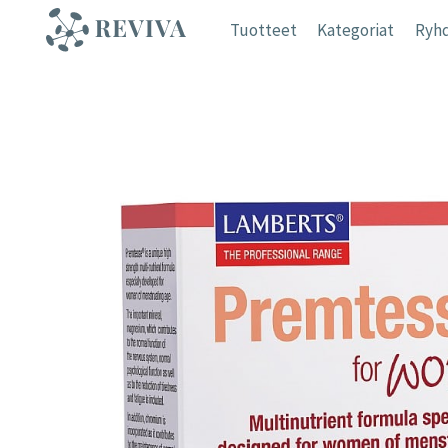
Siirry
Tuotteet
Kategoriat
Ryhd
sisältöön