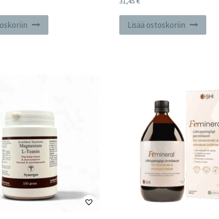
31,45
€
toskoriin
Lisää ostoskoriin