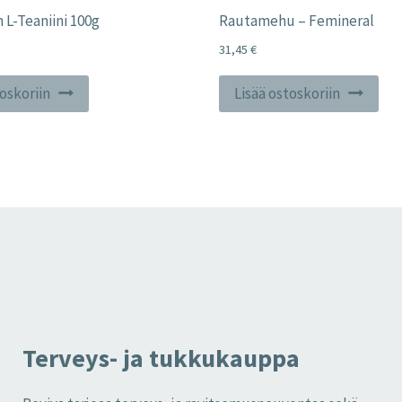
L-Teaniini 100g
Rautamehu – Femineral
31,45
€
toskoriin
Lisää ostoskoriin
Terveys- ja tukkukauppa