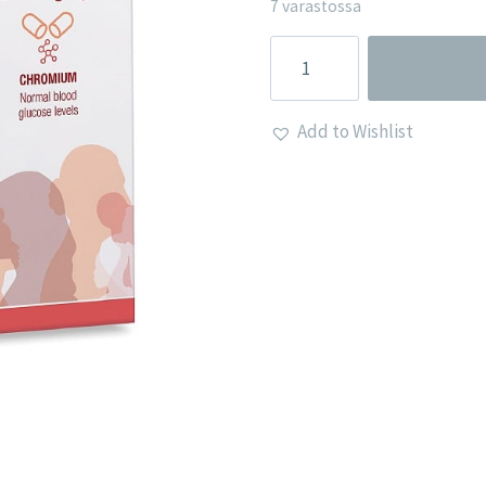
7 varastossa
Premtesse
naisille
-
Add to Wishlist
Lamberts
määrä