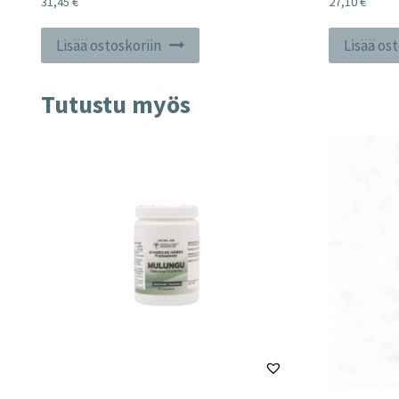
31,45
€
27,10
€
Lisää ostoskoriin
Lisää os
Tutustu myös