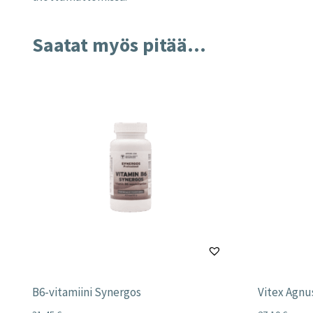
Saatat myös pitää...
B6-vitamiini Synergos
Vitex Agnu