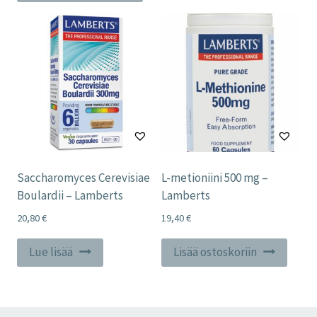
Saccharomyces Cerevisiae
L-metioniini 500 mg –
Boulardii – Lamberts
Lamberts
20,80
€
19,40
€
Lue lisää
Lisää ostoskoriin