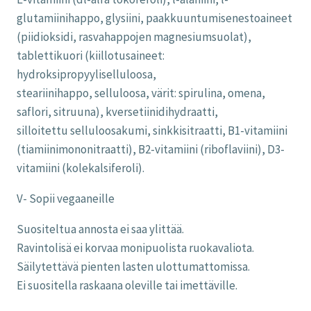
glutamiinihappo, glysiini, paakkuuntumisenestoaineet
(piidioksidi, rasvahappojen magnesiumsuolat),
tablettikuori (kiillotusaineet:
hydroksipropyyliselluloosa,
steariinihappo, selluloosa, värit: spirulina, omena,
saflori, sitruuna), kversetiinidihydraatti,
silloitettu selluloosakumi, sinkkisitraatti, B1-vitamiini
(tiamiinimononitraatti), B2-vitamiini (riboflaviini), D3-
vitamiini (kolekalsiferoli).
V- Sopii vegaaneille
Suositeltua annosta ei saa ylittää.
Ravintolisä ei korvaa monipuolista ruokavaliota.
Säilytettävä pienten lasten ulottumattomissa.
Ei suositella raskaana oleville tai imettäville.