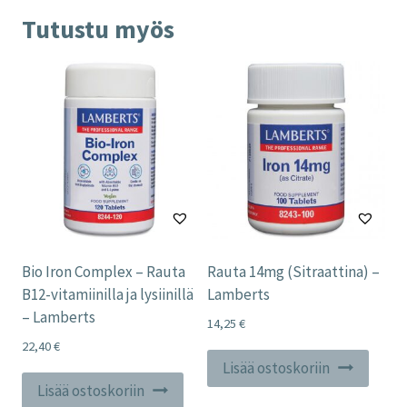
Tutustu myös
Bio Iron Complex – Rauta
Rauta 14mg (Sitraattina) –
B12-vitamiinilla ja lysiinillä
Lamberts
– Lamberts
14,25
€
22,40
€
Lisää ostoskoriin
Lisää ostoskoriin