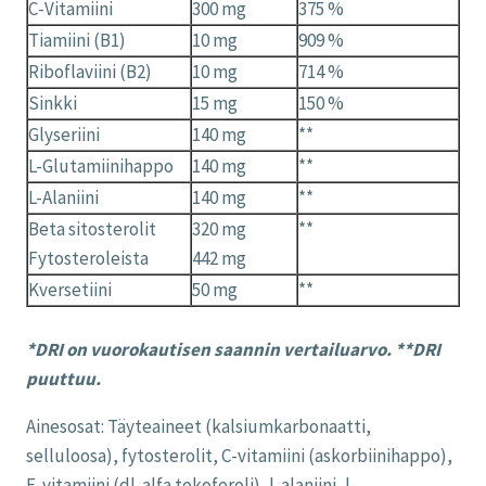
C-Vitamiini
300 mg
375 %
Tiamiini (B1)
10 mg
909 %
Riboflaviini (B2)
10 mg
714 %
Sinkki
15 mg
150 %
Glyseriini
140 mg
**
L-Glutamiinihappo
140 mg
**
L-Alaniini
140 mg
**
Beta sitosterolit
320 mg
**
Fytosteroleista
442 mg
Kversetiini
50 mg
**
*DRI on vuorokautisen saannin vertailuarvo. **DRI
puuttuu.
Ainesosat: Täyteaineet (kalsiumkarbonaatti,
selluloosa), fytosterolit, C-vitamiini (askorbiinihappo),
E-vitamiini (dl-alfa tokoferoli), l-alaniini, l-