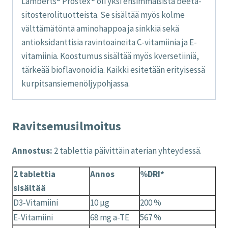
Lamberts® Prostex® oli yksi ensimmäisistä beeta-
sitosterolituotteista. Se sisältää myös kolme
välttämätöntä aminohappoa ja sinkkiä sekä
antioksidanttisia ravintoaineita C-vitamiinia ja E-
vitamiinia. Koostumus sisältää myös kversetiiniä,
tärkeää bioflavonoidia. Kaikki esitetään erityisessä
kurpitsansiemenöljypohjassa.
Ravitsemusilmoitus
Annostus:
2 tablettia päivittäin aterian yhteydessä.
2 tablettia
Annos
%DRI*
sisältää
D3-Vitamiini
10 µg
200 %
E-Vitamiini
68 mg a-TE
567 %