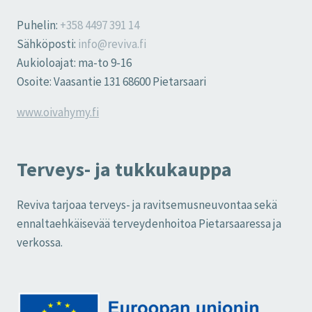
Puhelin:
+358 4497 391 14
Sähköposti:
info@reviva.fi
Aukioloajat: ma-to 9-16
Osoite: Vaasantie 131 68600 Pietarsaari
www.oivahymy.fi
Terveys- ja tukkukauppa
Reviva tarjoaa terveys- ja ravitsemusneuvontaa sekä
ennaltaehkäisevää terveydenhoitoa Pietarsaaressa ja
verkossa.