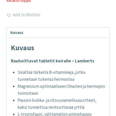
Varasto loppu
Add to Wishlist
Kuvaus
Kuvaus
Rauhoittavat tabletit koiralle – Lamberts
Sisältää tärkeitä B-vitamiineja, jotka
tunnetaan tukensa hermostoa
Magnesium optimaaliseen lihasten ja hermojen
toimintaan
Passion kukka- ja sitruunamelissauutteet,
kaksi tunnettua rentouttavaa yrttiä
L-tryptofaani, välttämätön aminohappo