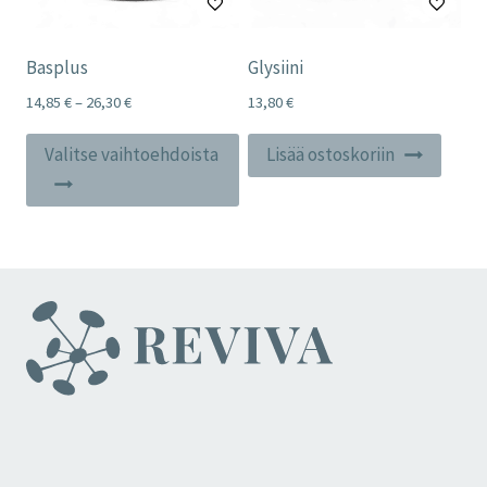
Basplus
Glysiini
Price
14,85
€
–
26,30
€
13,80
€
range:
Tällä
14,85 €
Valitse vaihtoehdoista
Lisää ostoskoriin
tuotteella
through
26,30 €
on
useampi
muunnelma.
Voit
tehdä
valinnat
tuotteen
sivulla.