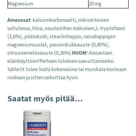
Magnesium
20 mg
Ainesosat
: kalsiumkarbonaatti, mikrokiteinen
selluloosa, hiiva, naudanlihan makuinen,L-tryptofaani
(3,6%), piidioksidi, steariinihappo, rasvahappojen
magnesiumsuolat, passionkukkauute (0,45%),
sitruunamelissauute (0,36%).
HUOM
! Ainoastaan
eläinkäyttöön!Parhaan tuloksen saavuttamiseksi
tabletit tulee lisätä kokonaisina tai murskata kosteaan
ruokaan ja sitten sekoittaa hyvin.
Saatat myös pitää...