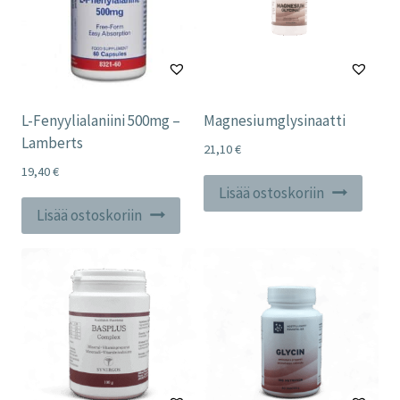
L-Fenyylialaniini 500mg –
Magnesiumglysinaatti
Lamberts
21,10
€
19,40
€
Lisää ostoskoriin
Lisää ostoskoriin