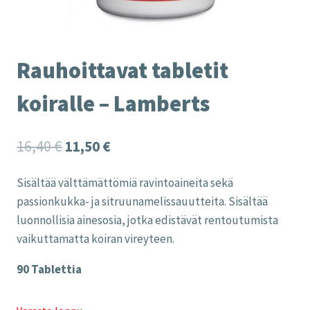
Rauhoittavat tabletit
koiralle – Lamberts
Alkuperäinen
Nykyinen
16,40
€
11,50
€
hinta
hinta
Sisältää välttämättömiä ravintoaineita sekä
oli:
on:
passionkukka- ja sitruunamelissauutteita. Sisältää
16,40 €.
11,50 €.
luonnollisia ainesosia, jotka edistävät rentoutumista
vaikuttamatta koiran vireyteen.
90 Tablettia