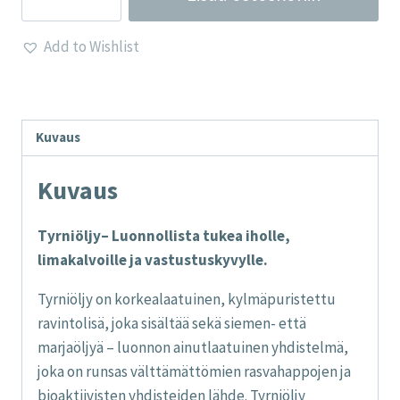
-
Runsaasti
Add to Wishlist
Omega-
7
määrä
Kuvaus
Kuvaus
Tyrniöljy– Luonnollista tukea iholle,
limakalvoille ja vastustuskyvylle.
Tyrniöljy on korkealaatuinen, kylmäpuristettu
ravintolisä, joka sisältää sekä siemen- että
marjaöljyä – luonnon ainutlaatuinen yhdistelmä,
joka on runsas välttämättömien rasvahappojen ja
bioaktiivisten yhdisteiden lähde. Tyrniöljy