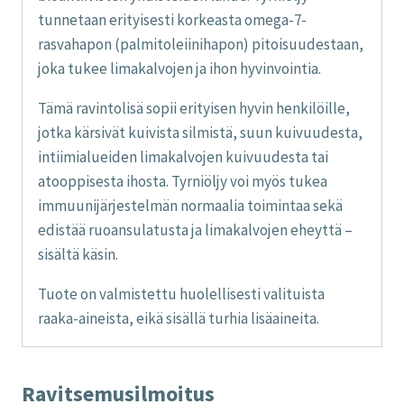
tunnetaan erityisesti korkeasta omega-7-
rasvahapon (palmitoleiinihapon) pitoisuudestaan,
joka tukee limakalvojen ja ihon hyvinvointia.
Tämä ravintolisä sopii erityisen hyvin henkilöille,
jotka kärsivät kuivista silmistä, suun kuivuudesta,
intiimialueiden limakalvojen kuivuudesta tai
atooppisesta ihosta. Tyrniöljy voi myös tukea
immuunijärjestelmän normaalia toimintaa sekä
edistää ruoansulatusta ja limakalvojen eheyttä –
sisältä käsin.
Tuote on valmistettu huolellisesti valituista
raaka-aineista, eikä sisällä turhia lisäaineita.
Ravitsemusilmoitus