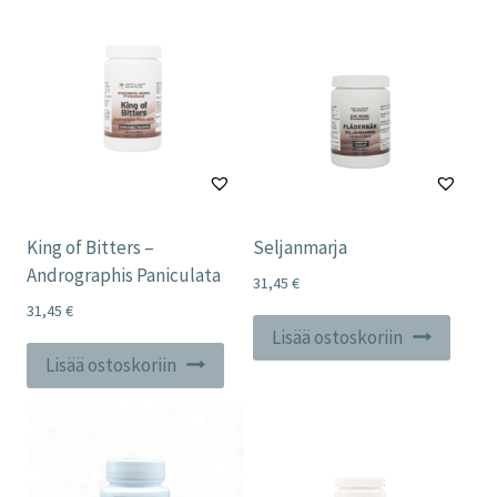
King of Bitters –
Seljanmarja
Andrographis Paniculata
31,45
€
31,45
€
Lisää ostoskoriin
Lisää ostoskoriin