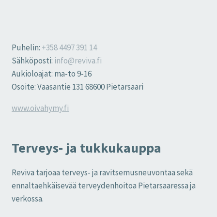
Puhelin:
+358 4497 391 14
Sähköposti:
info@reviva.fi
Aukioloajat: ma-to 9-16
Osoite: Vaasantie 131 68600 Pietarsaari
www.oivahymy.fi
Terveys- ja tukkukauppa
Reviva tarjoaa terveys- ja ravitsemusneuvontaa sekä
ennaltaehkäisevää terveydenhoitoa Pietarsaaressa ja
verkossa.