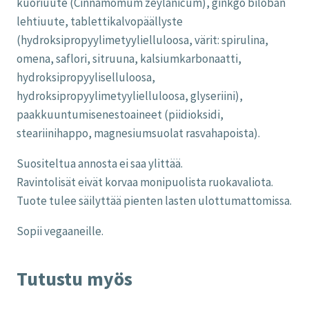
kuoriuute (Cinnamomum zeylanicum), ginkgo biloban
lehtiuute, tablettikalvopäällyste
(hydroksipropyylimetyylielluloosa, värit: spirulina,
omena, saflori, sitruuna, kalsiumkarbonaatti,
hydroksipropyyliselluloosa,
hydroksipropyylimetyylielluloosa, glyseriini),
paakkuuntumisenestoaineet (piidioksidi,
steariinihappo, magnesiumsuolat rasvahapoista).
Suositeltua annosta ei saa ylittää.
Ravintolisät eivät korvaa monipuolista ruokavaliota.
Tuote tulee säilyttää pienten lasten ulottumattomissa.
Sopii vegaaneille.
Tutustu myös