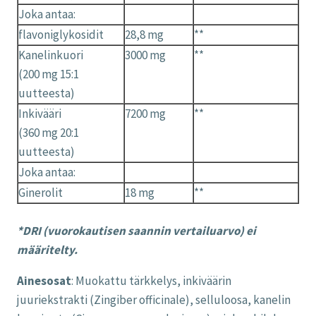
Joka antaa:
flavoniglykosidit
28,8 mg
**
Kanelinkuori
3000 mg
**
(200 mg 15:1
uutteesta)
Inkivääri
7200 mg
**
(360 mg 20:1
uutteesta)
Joka antaa:
Ginerolit
18 mg
**
*DRI (vuorokautisen saannin vertailuarvo) ei
määritelty.
Ainesosat
: Muokattu tärkkelys, inkiväärin
juuriekstrakti (Zingiber officinale), selluloosa, kanelin