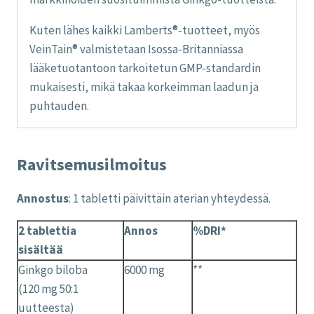
Kuten lähes kaikki Lamberts®-tuotteet, myös
VeinTain® valmistetaan Isossa-Britanniassa
lääketuotantoon tarkoitetun GMP-standardin
mukaisesti, mikä takaa korkeimman laadun ja
puhtauden.
Ravitsemusilmoitus
Annostus
: 1 tabletti päivittäin aterian yhteydessä.
2 tablettia
Annos
%DRI*
sisältää
Ginkgo biloba
6000 mg
**
(120 mg 50:1
uutteesta)