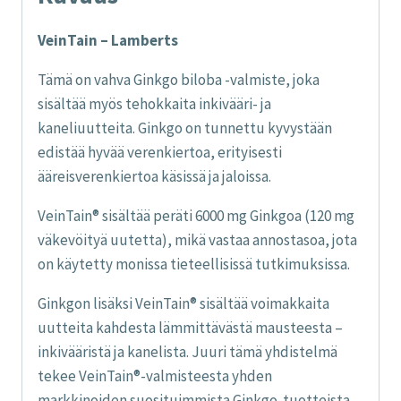
VeinTain – Lamberts
Tämä on vahva Ginkgo biloba -valmiste, joka
sisältää myös tehokkaita inkivääri- ja
kaneliuutteita. Ginkgo on tunnettu kyvystään
edistää hyvää verenkiertoa, erityisesti
ääreisverenkiertoa käsissä ja jaloissa.
VeinTain® sisältää peräti 6000 mg Ginkgoa (120 mg
väkevöityä uutetta), mikä vastaa annostasoa, jota
on käytetty monissa tieteellisissä tutkimuksissa.
Ginkgon lisäksi VeinTain® sisältää voimakkaita
uutteita kahdesta lämmittävästä mausteesta –
inkivääristä ja kanelista. Juuri tämä yhdistelmä
tekee VeinTain®-valmisteesta yhden
markkinoiden suosituimmista Ginkgo-tuotteista.