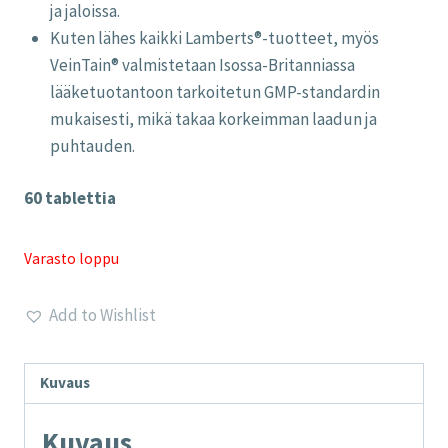
ja jaloissa.
Kuten lähes kaikki Lamberts®-tuotteet, myös
VeinTain® valmistetaan Isossa-Britanniassa
lääketuotantoon tarkoitetun GMP-standardin
mukaisesti, mikä takaa korkeimman laadun ja
puhtauden.
60 tablettia
Varasto loppu
Add to Wishlist
Kuvaus
Kuvaus