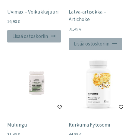
Uvimax – Voikukkajuuri
Latva-artisokka –
Artichoke
16,90
€
31,45
€
Lisää ostoskoriin
Lisää ostoskoriin
Mulungu
Kurkuma Fytosomi
31,45
€
44,85
€