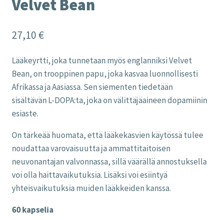
Velvet Bean
27,10
€
Lääkeyrtti, joka tunnetaan myös englanniksi Velvet
Bean, on trooppinen papu, joka kasvaa luonnollisesti
Afrikassa ja Aasiassa. Sen siementen tiedetään
sisältävän L-DOPA:ta, joka on välittäjäaineen dopamiinin
esiaste.
On tärkeää huomata, että lääkekasvien käytössä tulee
noudattaa varovaisuutta ja ammattitaitoisen
neuvonantajan valvonnassa, sillä väärällä annostuksella
voi olla haittavaikutuksia. Lisäksi voi esiintyä
yhteisvaikutuksia muiden lääkkeiden kanssa.
60 kapselia