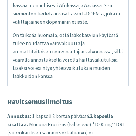
kasvaa luonnollisesti Afrikassa ja Aasiassa. Sen
siementen tiedetään sisältävän L-DOPA:ta, joka on
välittäjäaineen dopamiinin esiaste.
On tärkeää huomata, että lääkekasvien käytössä
tulee noudattaa varovaisuutta ja
ammattitaitoisen neuvonantajan valvonnassa, sillä
väärällä annostuksella voi olla haittavaikutuksia.
Lisäksi voi esiintyä yhteisvaikutuksia muiden
lääkkeiden kanssa.
Ravitsemusilmoitus
Annostus:
1 kapseli 2 kertaa päivässä.
2 kapselia
sisältää:
Mucuna Pruriens (Fabaceae) *1000 mg**DRI
(vuorokautisen saannin vertailuarvo) ei