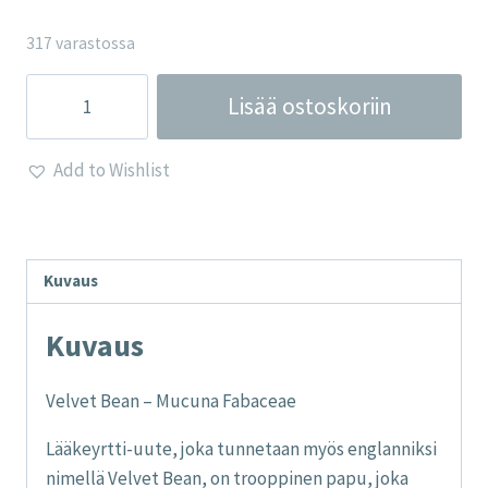
317 varastossa
Velvet
Lisää ostoskoriin
Bean
määrä
Add to Wishlist
Kuvaus
Kuvaus
Velvet Bean – Mucuna Fabaceae
Lääkeyrtti-uute, joka tunnetaan myös englanniksi
nimellä Velvet Bean, on trooppinen papu, joka