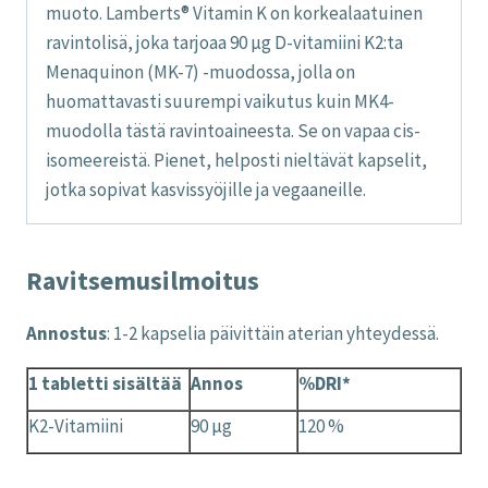
muoto. Lamberts® Vitamin K on korkealaatuinen
ravintolisä, joka tarjoaa 90 µg D-vitamiini K2:ta
Menaquinon (MK-7) -muodossa, jolla on
huomattavasti suurempi vaikutus kuin MK4-
muodolla tästä ravintoaineesta. Se on vapaa cis-
isomeereistä. Pienet, helposti nieltävät kapselit,
jotka sopivat kasvissyöjille ja vegaaneille.
Ravitsemusilmoitus
Annostus
: 1-2 kapselia päivittäin aterian yhteydessä.
1 tabletti sisältää
Annos
%DRI*
K2-Vitamiini
90 µg
120 %