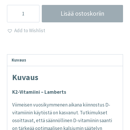
K2-
Lisää ostoskoriin
Vitamiini
-
Add to Wishlist
Lamberts
määrä
Kuvaus
Kuvaus
K2-Vitamiini – Lamberts
Viimeisen vuosikymmenen aikana kiinnostus D-
vitamiinin käytöstä on kasvanut. Tutkimukset
osoittavat, että säännöllinen D-vitamiinin saanti
on tärkeää optimaalisen kalsiumin säätelyn