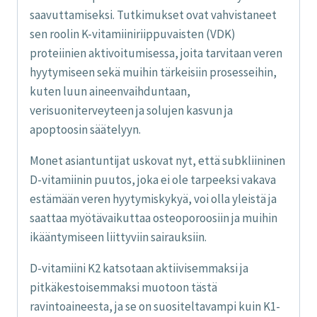
saavuttamiseksi. Tutkimukset ovat vahvistaneet
sen roolin K-vitamiiniriippuvaisten (VDK)
proteiinien aktivoitumisessa, joita tarvitaan veren
hyytymiseen sekä muihin tärkeisiin prosesseihin,
kuten luun aineenvaihduntaan,
verisuoniterveyteen ja solujen kasvun ja
apoptoosin säätelyyn.
Monet asiantuntijat uskovat nyt, että subkliininen
D-vitamiinin puutos, joka ei ole tarpeeksi vakava
estämään veren hyytymiskykyä, voi olla yleistä ja
saattaa myötävaikuttaa osteoporoosiin ja muihin
ikääntymiseen liittyviin sairauksiin.
D-vitamiini K2 katsotaan aktiivisemmaksi ja
pitkäkestoisemmaksi muotoon tästä
ravintoaineesta, ja se on suositeltavampi kuin K1-