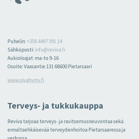
Puhelin:
+358 4497 391 14
Sähköposti:
info@reviva.fi
Aukioloajat: ma-to 9-16
Osoite: Vaasantie 131 68600 Pietarsaari
www.oivahymy.fi
Terveys- ja tukkukauppa
Reviva tarjoaa terveys- ja ravitsemusneuvontaa sekä
ennaltaehkäisevää terveydenhoitoa Pietarsaaressa ja
verkossa.