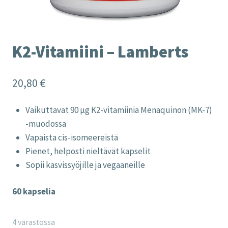
K2-Vitamiini – Lamberts
20,80
€
Vaikuttavat 90 µg K2-vitamiinia Menaquinon (MK-7)
-muodossa
Vapaista cis-isomeereistä
Pienet, helposti nieltävät kapselit
Sopii kasvissyöjille ja vegaaneille
60 kapselia
4 varastossa