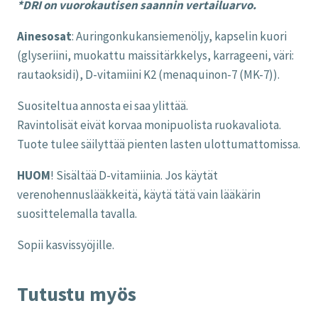
*DRI on vuorokautisen saannin vertailuarvo.
Ainesosat
: Auringonkukansiemenöljy, kapselin kuori
(glyseriini, muokattu maissitärkkelys, karrageeni, väri:
rautaoksidi), D-vitamiini K2 (menaquinon-7 (MK-7)).
Suositeltua annosta ei saa ylittää.
Ravintolisät eivät korvaa monipuolista ruokavaliota.
Tuote tulee säilyttää pienten lasten ulottumattomissa.
HUOM
! Sisältää D-vitamiinia. Jos käytät
verenohennuslääkkeitä, käytä tätä vain lääkärin
suosittelemalla tavalla.
Sopii kasvissyöjille.
Tutustu myös