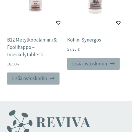
B12 Metylkobalamiini &
Koliini Synergos
Foolihappo –
27,35
€
Imeskelytabletti
Lisää ostoskoriin
18,90
€
Lisää ostoskoriin