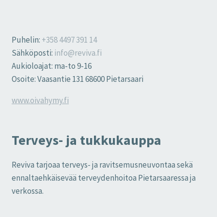
Puhelin:
+358 4497 391 14
Sähköposti:
info@reviva.fi
Aukioloajat: ma-to 9-16
Osoite: Vaasantie 131 68600 Pietarsaari
www.oivahymy.fi
Terveys- ja tukkukauppa
Reviva tarjoaa terveys- ja ravitsemusneuvontaa sekä
ennaltaehkäisevää terveydenhoitoa Pietarsaaressa ja
verkossa.