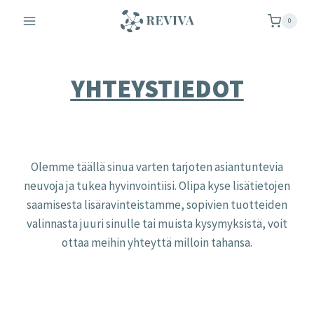
Siirry
0
sisältöön
YHTEYSTIEDOT
Olemme täällä sinua varten tarjoten asiantuntevia
neuvoja ja tukea hyvinvointiisi. Olipa kyse lisätietojen
saamisesta lisäravinteistamme, sopivien tuotteiden
valinnasta juuri sinulle tai muista kysymyksistä, voit
ottaa meihin yhteyttä milloin tahansa.