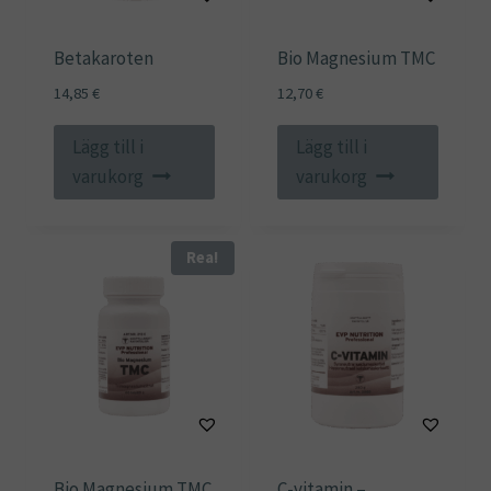
Betakaroten
Bio Magnesium TMC
14,85
€
12,70
€
Lägg till i
Lägg till i
varukorg
varukorg
Rea!
Bio Magnesium TMC
C-vitamin –