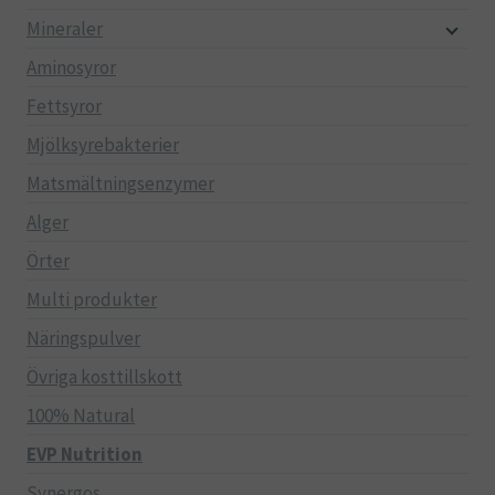
Mineraler
Aminosyror
Fettsyror
Mjölksyrebakterier
Matsmältningsenzymer
Alger
Örter
Multi produkter
Näringspulver
Övriga kosttillskott
100% Natural
EVP Nutrition
Synergos