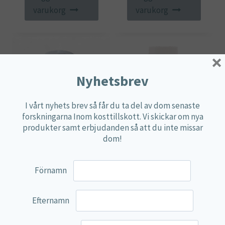
varukorg
varukorg
×
Nyhetsbrev
I vårt nyhets brev så får du ta del av dom senaste
forskningarna Inom kosttillskott. Vi skickar om nya
produkter samt erbjudanden så att du inte missar
dom!
Cordyceps, 50g
D-vitamin Plus
31,45
€
29,45
€
Förnamn
Lägg till i
Lägg till i
Efternamn
varukorg
varukorg