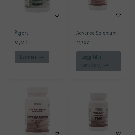
Älgört
Advance Selenium
31,45
€
26,30
€
Läs mer
Lägg till i
varukorg