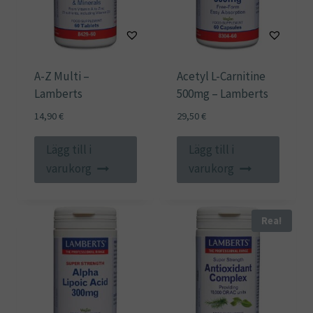
A-Z Multi –
Acetyl L-Carnitine
Lamberts
500mg – Lamberts
14,90
€
29,50
€
Lägg till i
Lägg till i
varukorg
varukorg
Rea!