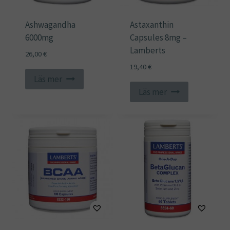
Ashwagandha
Astaxanthin
6000mg
Capsules 8mg –
Lamberts
26,00
€
19,40
€
Läs mer
Läs mer