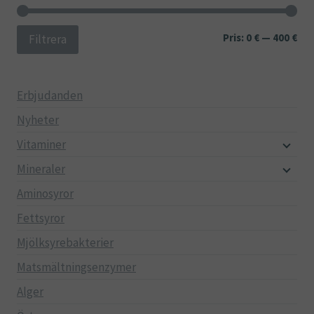
Min
Ma
Pris:
0 €
—
400 €
Filtrera
pri
pri
Erbjudanden
Nyheter
Vitaminer
Mineraler
Aminosyror
Fettsyror
Mjölksyrebakterier
Matsmältningsenzymer
Alger