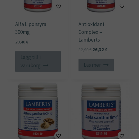
Alfa Liponsyra
Antioxidant
300mg
Complex –
Lamberts
28,40
€
Det
Det
32,90
€
26,32
€
Lägg till i
ursprungliga
nuvarande
priset
priset
Läs mer
varukorg
var:
är:
32,90 €.
26,32 €.