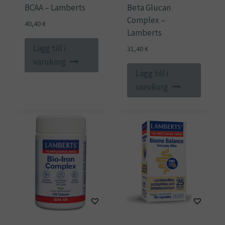
BCAA – Lamberts
Beta Glucan
Complex –
40,40
€
Lamberts
Lägg till i
31,40
€
varukorg
Lägg till i
varukorg