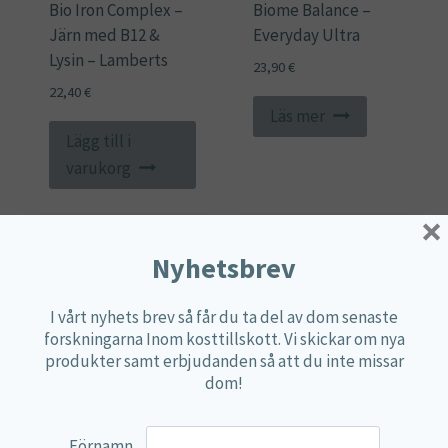
Bio Iron Complex –
Biome Balance –
Järn med B12 &
Everyday Ultra
Lysin – Lamberts
23,90
€
22,40
€
Läs mer
Lägg till i
varukorg
×
Nyhetsbrev
I vårt nyhets brev så får du ta del av dom senaste
forskningarna Inom kosttillskott. Vi skickar om nya
produkter samt erbjudanden så att du inte missar
dom!
Förnamn