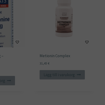
 –
Metionin Complex
31,45
€
Lägg till i varukorg
korg