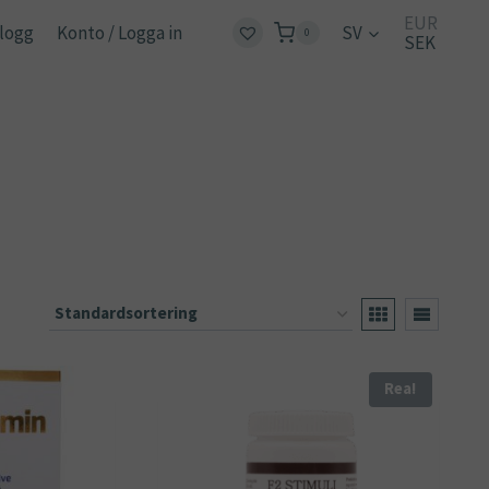
EUR
logg
Konto / Logga in
SV
0
SEK
Rea!