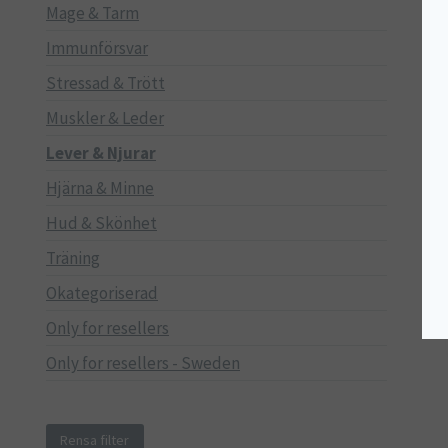
Mage & Tarm
Immunförsvar
Stressad & Trött
Muskler & Leder
Lever & Njurar
Hjärna & Minne
Hud & Skönhet
Träning
Okategoriserad
Only for resellers
Only for resellers - Sweden
Rensa filter