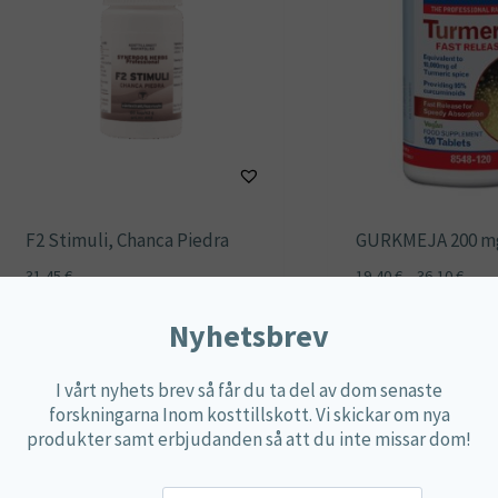
F2 Stimuli, Chanca Piedra
GURKMEJA 200 m
Prisi
31,45
€
19,40
€
–
36,10
€
19,40
Nyhetsbrev
till
Lägg till i varukorg
Välj alternativ
36,10
I vårt nyhets brev så får du ta del av dom senaste
forskningarna Inom kosttillskott. Vi skickar om nya
produkter samt erbjudanden så att du inte missar dom!