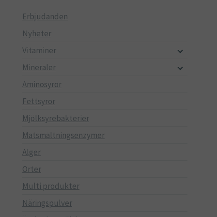
Erbjudanden
Nyheter
Vitaminer
Mineraler
Aminosyror
Fettsyror
Mjölksyrebakterier
Matsmältningsenzymer
Alger
Örter
Multi produkter
Näringspulver