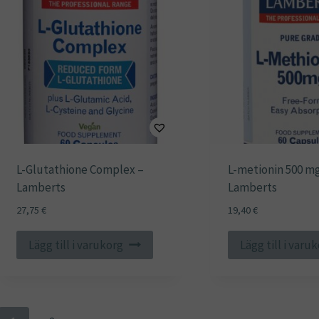
L-Glutathione Complex –
L-metionin 500 mg
Lamberts
Lamberts
27,75
€
19,40
€
Lägg till i varukorg
Lägg till i varu