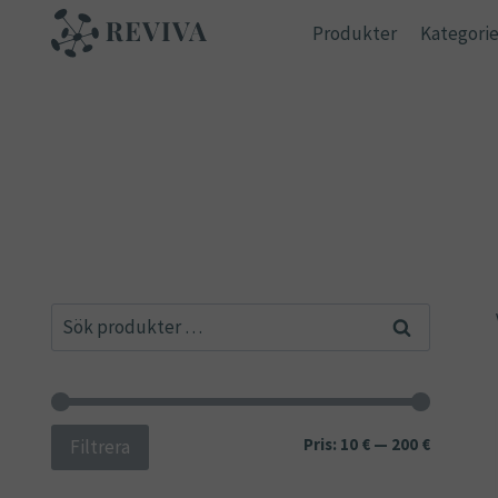
Skip
Produkter
Kategorie
to
content
Sök
Sök
efter:
Min
Max
Pris:
10 €
—
200 €
Filtrera
pris
pris