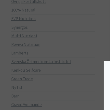
Övriga kosttillskott
100% Natural
EVP Nutrition
Synergos
Multi Nutrient
Reviva Nutrition
Lamberts
Svenska Örtmedicinska Institutet
Kenkou Selfcare
Green Trade
NyTid
Barn
Gravid/Ammande