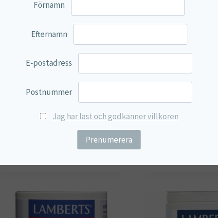
Förnamn
Efternamn
E-postadress
Postnummer
Kolin Synergos
Kolin, Kolinbitart
Jag har läst och godkänner villkoren
27,35
€
19,00
€
Lägg till i varukorg
Lägg till i varu