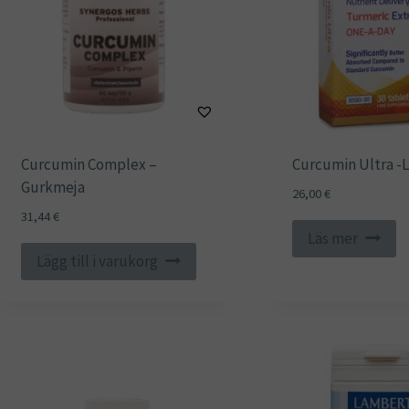
Curcumin Complex –
Curcumin Ultra -
Gurkmeja
26,00
€
31,44
€
Läs mer
Lägg till i varukorg