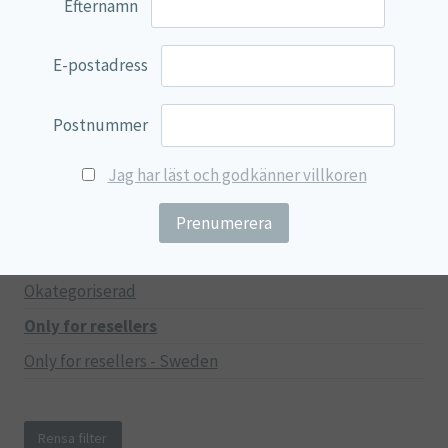
Efternamn
Mage & Tarm
Immunförsvar
E-postadress
Stressad & Trött
Muskler & Leder
Postnummer
Lever & Njurar
Jag har läst och godkänner villkoren
Hjärna & Minne
Hud & Skönhet
Träning
Okategoriserad
Only for resellers
Only for resellers - Sweden
Rensa filter