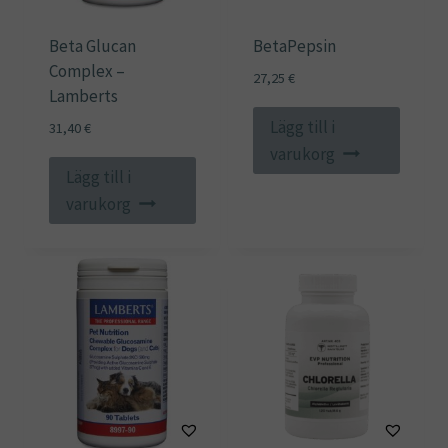
Beta Glucan
BetaPepsin
Complex –
27,25
€
Lamberts
Lägg till i
31,40
€
varukorg
Lägg till i
varukorg