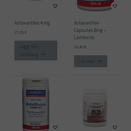
Astaxanthin 4 mg
Astaxanthin
Capsules 8mg –
27,35
€
Lamberts
Lägg till i
19,40
€
varukorg
Läs mer