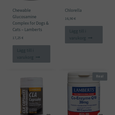
Chewable
Chlorella
Glucosamine
16,90
€
Complex for Dogs &
Cats – Lamberts
Lägg till i
varukorg
17,25
€
Lägg till i
varukorg
Rea!