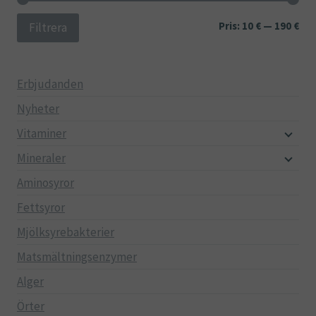
Min
Ma
Pris:
10 €
—
190 €
Filtrera
pri
pri
Erbjudanden
Nyheter
Vitaminer
Mineraler
Aminosyror
Fettsyror
Mjölksyrebakterier
Matsmältningsenzymer
Alger
Örter