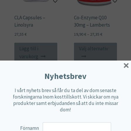
CLA Capsules –
Co-Enzyme Q10
Linolsyra
30mg – Lamberts
Prisintervall:
27,55
€
19,90
€
–
27,35
€
19,90 €
Den
till
Lägg till i
Välj alternativ
här
27,35 €
varukorg
×
produ
har
Nyhetsbrev
flera
variant
I vårt nyhets brev så får du ta del av dom senaste
De
forskningarna Inom kosttillskott. Vi skickar om nya
olika
produkter samt erbjudanden så att du inte missar
altern
dom!
kan
väljas
Förnamn