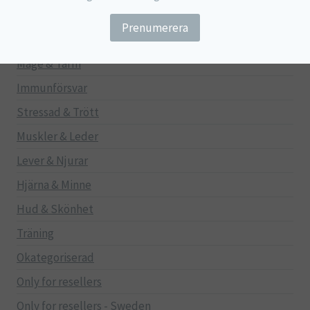
Barn
Gravid/Ammande
Mage & Tarm
Immunförsvar
Stressad & Trött
Muskler & Leder
Lever & Njurar
Hjärna & Minne
Hud & Skönhet
Träning
Okategoriserad
Only for resellers
Only for resellers - Sweden