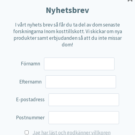
Multi produkter
Nyhetsbrev
Näringspulver
I vårt nyhets brev så får du ta del av dom senaste
Övriga kosttillskott
forskningarna Inom kosttillskott. Vi skickar om nya
100% Natural
produkter samt erbjudanden så att du inte missar
dom!
EVP Nutrition
Synergos
Förnamn
Multi Nutrient
Reviva Nutrition
Efternamn
Lamberts
Svenska Örtmedicinska Institutet
E-postadress
Kenkou Selfcare
Postnummer
Green Trade
NyTid
Jag har läst och godkänner villkoren