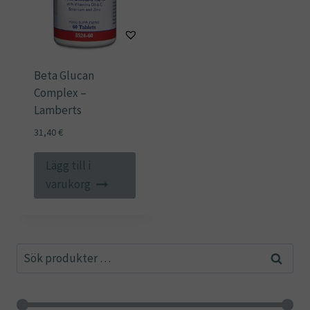
Beta Glucan
Complex –
Lamberts
31,40
€
Lägg till i
varukorg
Sök
Sök
efter: