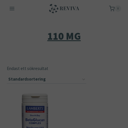
Skip
0
to
content
110 ΜG
Endast ett sökresultat