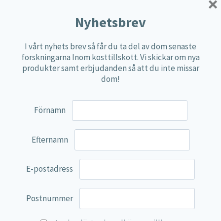
×
Örter
Nyhetsbrev
Multi produkter
Näringspulver
I vårt nyhets brev så får du ta del av dom senaste
Övriga kosttillskott
forskningarna Inom kosttillskott. Vi skickar om nya
produkter samt erbjudanden så att du inte missar
100% Natural
dom!
EVP Nutrition
Synergos
Förnamn
Multi Nutrient
Efternamn
Reviva Nutrition
Lamberts
E-postadress
Svenska Örtmedicinska Institutet
Kenkou Selfcare
Postnummer
Green Trade