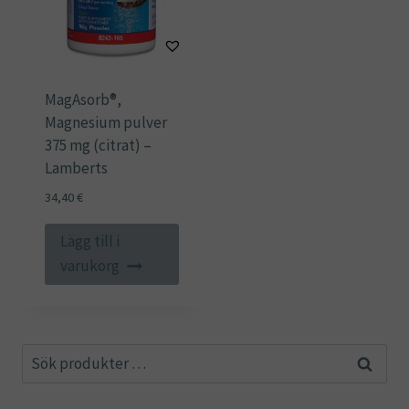
MagAsorb®,
Magnesium pulver
375 mg (citrat) –
Lamberts
34,40
€
Lägg till i
varukorg
Sök
Sök
efter: