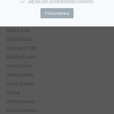
Jag har läst och godkänner villkoren
NyTid
Barn
Gravid/Ammande
Mage & Tarm
Immunförsvar
Stressad & Trött
Muskler & Leder
Lever & Njurar
Hjärna & Minne
Hud & Skönhet
Träning
Okategoriserad
Only for resellers