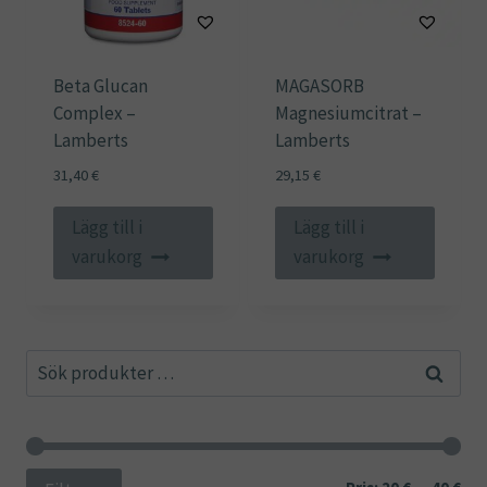
Beta Glucan
MAGASORB
Complex –
Magnesiumcitrat –
Lamberts
Lamberts
31,40
€
29,15
€
Lägg till i
Lägg till i
varukorg
varukorg
Sök
Sök
efter:
Min
Ma