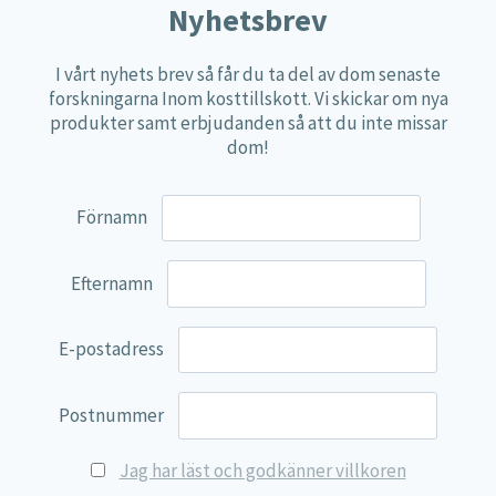
Nyhetsbrev
Näringspulver
Övriga kosttillskott
I vårt nyhets brev så får du ta del av dom senaste
forskningarna Inom kosttillskott. Vi skickar om nya
100% Natural
produkter samt erbjudanden så att du inte missar
EVP Nutrition
dom!
Synergos
Multi Nutrient
Förnamn
Reviva Nutrition
Efternamn
Lamberts
Svenska Örtmedicinska Institutet
E-postadress
Kenkou Selfcare
Green Trade
Postnummer
NyTid
Jag har läst och godkänner villkoren
Barn