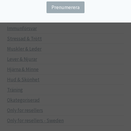
Gravid/Ammande
Mage & Tarm
Immunförsvar
Stressad & Trött
Muskler & Leder
Lever & Njurar
Hjärna & Minne
Hud & Skönhet
Träning
Okategoriserad
Only for resellers
Only for resellers - Sweden