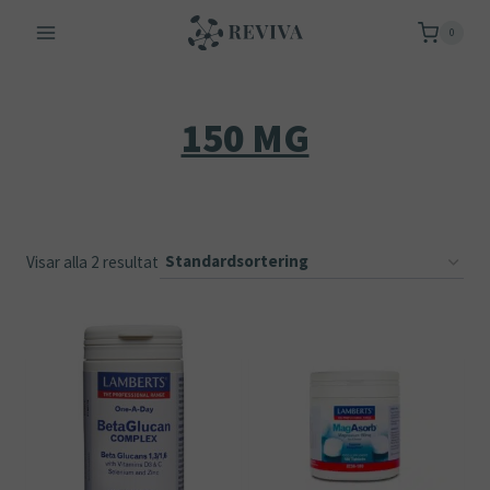
Skip
0
to
content
150 MG
Visar alla 2 resultat