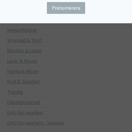
Gravid/Ammande
Mage & Tarm
Immunförsvar
Stressad & Trött
Muskler & Leder
Lever & Njurar
Hjärna & Minne
Hud & Skönhet
Träning
Okategoriserad
Only for resellers
Only for resellers - Sweden