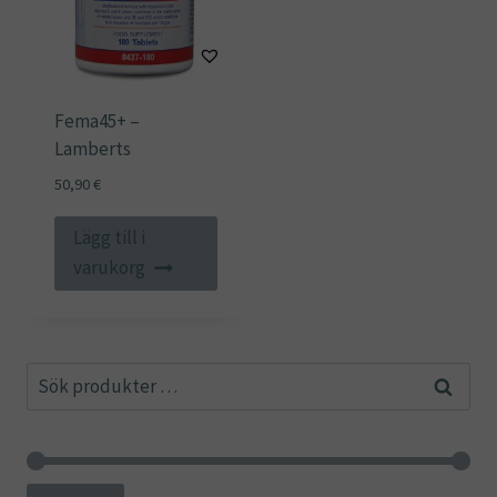
Fema45+ –
Lamberts
50,90
€
Lägg till i
varukorg
Sök
Sök
efter: