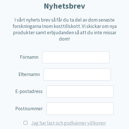
Nyhetsbrev
Näringspulver
Övriga kosttillskott
I vårt nyhets brev så får du ta del av dom senaste
forskningarna Inom kosttillskott. Vi skickar om nya
100% Natural
produkter samt erbjudanden så att du inte missar
EVP Nutrition
dom!
Synergos
Förnamn
Multi Nutrient
Reviva Nutrition
Efternamn
Lamberts
Svenska Örtmedicinska Institutet
E-postadress
Kenkou Selfcare
Green Trade
Postnummer
NyTid
Jag har läst och godkänner villkoren
Barn