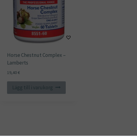
Horse Chestnut Complex –
Lamberts
19,40
€
Lägg till i varukorg