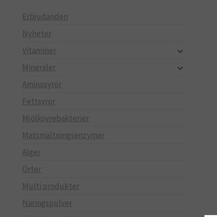
Erbjudanden
Nyheter
Vitaminer
Mineraler
Aminosyror
Fettsyror
Mjölksyrebakterier
Matsmältningsenzymer
Alger
Örter
Multi produkter
Näringspulver