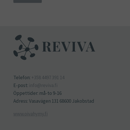
Telefon:
+358 4497 391 14
E-post:
info@reviva.fi
Öppettider: må-to 9-16
Adress: Vasavägen 131 68600 Jakobstad
www.oivahymy.fi