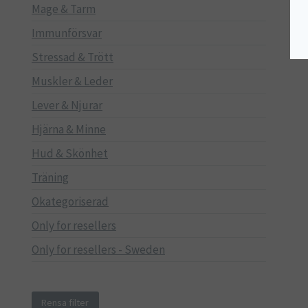
Mage & Tarm
Immunförsvar
Stressad & Trött
Muskler & Leder
Lever & Njurar
Hjärna & Minne
Hud & Skönhet
Träning
Okategoriserad
Only for resellers
Only for resellers - Sweden
Rensa filter