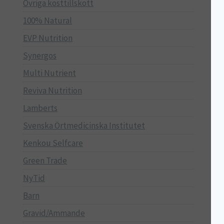
Övriga kosttillskott
100% Natural
EVP Nutrition
Synergos
Multi Nutrient
Reviva Nutrition
Lamberts
Svenska Örtmedicinska Institutet
Kenkou Selfcare
Green Trade
NyTid
Barn
Gravid/Ammande