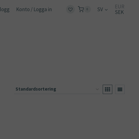
EUR
logg
Konto / Logga in
SV
0
SEK