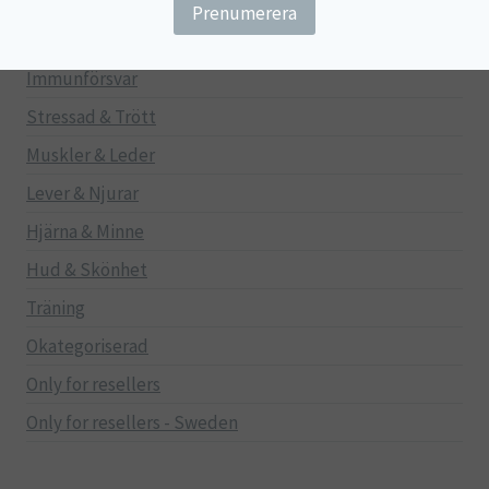
Gravid/Ammande
Mage & Tarm
Immunförsvar
Stressad & Trött
Muskler & Leder
Lever & Njurar
Hjärna & Minne
Hud & Skönhet
Träning
Okategoriserad
Only for resellers
Only for resellers - Sweden