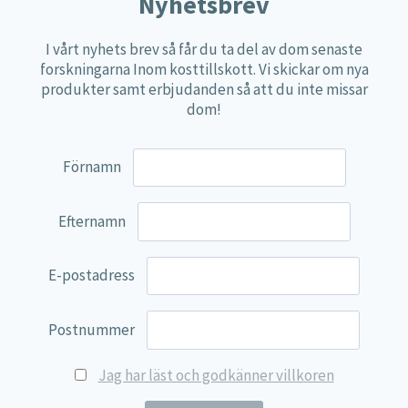
Nyhetsbrev
Övriga kosttillskott
I vårt nyhets brev så får du ta del av dom senaste
100% Natural
forskningarna Inom kosttillskott. Vi skickar om nya
produkter samt erbjudanden så att du inte missar
EVP Nutrition
dom!
Synergos
Multi Nutrient
Förnamn
Reviva Nutrition
Lamberts
Efternamn
Svenska Örtmedicinska Institutet
E-postadress
Kenkou Selfcare
Green Trade
Postnummer
NyTid
Jag har läst och godkänner villkoren
Barn