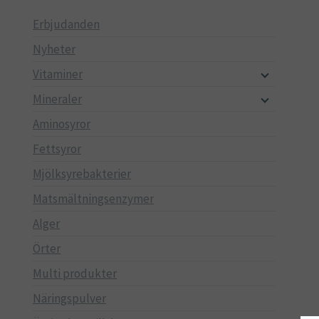
Erbjudanden
Nyheter
Vitaminer
Mineraler
Aminosyror
Fettsyror
Mjölksyrebakterier
Matsmältningsenzymer
Alger
Örter
Multi produkter
Näringspulver