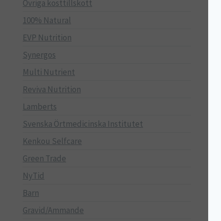
Övriga kosttillskott
100% Natural
EVP Nutrition
Synergos
Multi Nutrient
Reviva Nutrition
Lamberts
Svenska Örtmedicinska Institutet
Kenkou Selfcare
Green Trade
NyTid
Barn
Gravid/Ammande