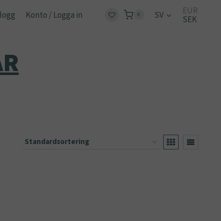
EUR
logg
Konto / Logga in
SV
0
SEK
AR