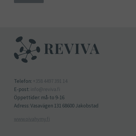
Telefon:
+358 4497 391 14
E-post:
info@reviva.fi
Öppettider: må-to 9-16
Adress: Vasavägen 131 68600 Jakobstad
www.oivahymy.fi