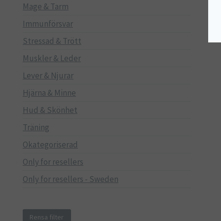
Mage & Tarm
Immunförsvar
Stressad & Trött
Muskler & Leder
Lever & Njurar
Hjärna & Minne
Hud & Skönhet
Träning
Okategoriserad
Only for resellers
Only for resellers - Sweden
Rensa filter