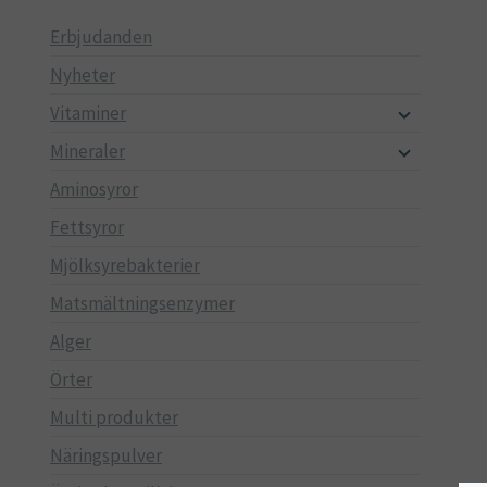
Erbjudanden
Nyheter
Vitaminer
Mineraler
Aminosyror
Fettsyror
Mjölksyrebakterier
Matsmältningsenzymer
Alger
Örter
Multi produkter
Näringspulver