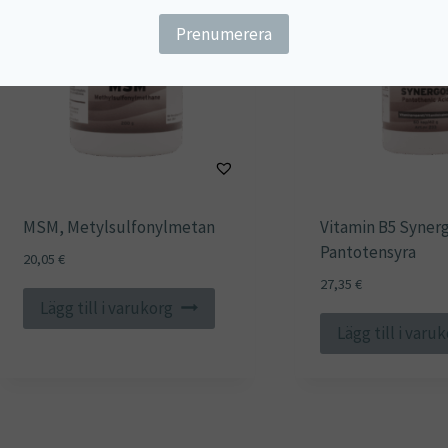
MSM, Metylsulfonylmetan
Vitamin B5 Synerg
Pantotensyra
20,05
€
27,35
€
Lägg till i varukorg
Lägg till i varu