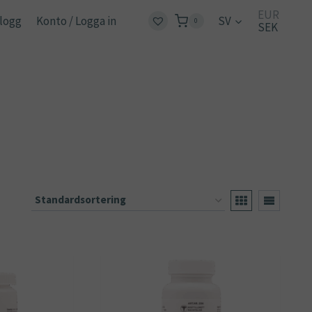
EUR
logg
Konto / Logga in
SV
0
SEK