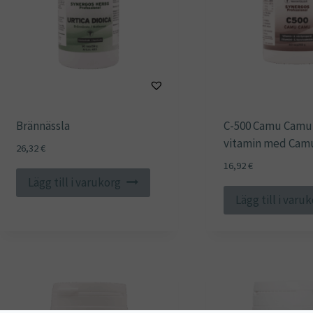
Brännässla
C-500 Camu Camu 
vitamin med Cam
26,32
€
16,92
€
Lägg till i varukorg
Lägg till i varu