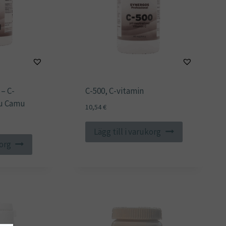
– C-
C-500, C-vitamin
u Camu
10,54
€
Lägg till i varukorg
korg