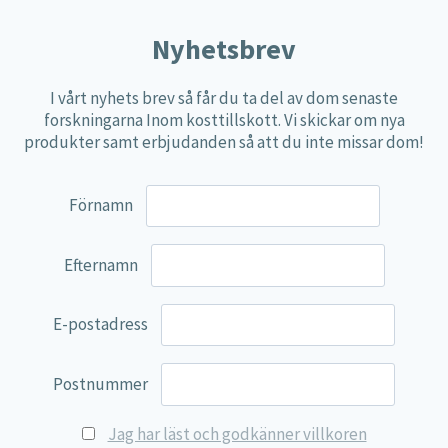
Nyhetsbrev
I vårt nyhets brev så får du ta del av dom senaste
forskningarna Inom kosttillskott. Vi skickar om nya
produkter samt erbjudanden så att du inte missar dom!
Förnamn
C-vitamin – Kalciumaskorbat
C-vitamin Comple
31,45
€
40,95
€
Efternamn
Lägg till i varukorg
Lägg till i varu
E-postadress
Postnummer
Jag har läst och godkänner villkoren