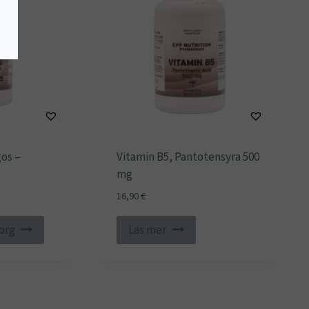
os –
Vitamin B5, Pantotensyra 500
mg
16,90
€
korg
Läs mer