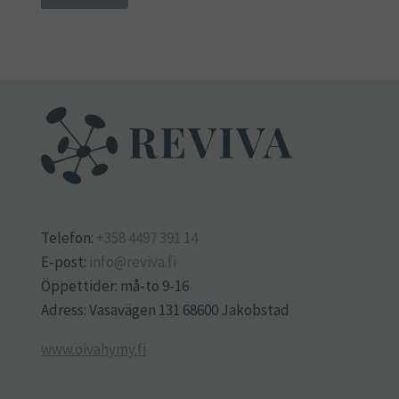
Telefon:
+358 4497 391 14
E-post:
info@reviva.fi
Öppettider: må-to 9-16
Adress: Vasavägen 131 68600 Jakobstad
www.oivahymy.fi