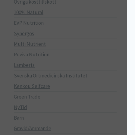
Övriga kosttillskott
100% Natural
EVP Nutrition
Synergos
Multi Nutrient
Reviva Nutrition
Lamberts
Svenska Örtmedicinska Institutet
Kenkou Selfcare
Green Trade
NyTid
Barn
Gravid/Ammande