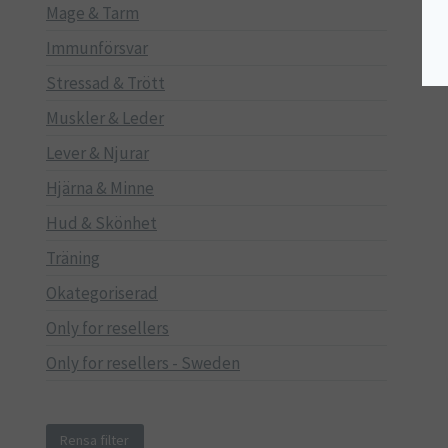
Mage & Tarm
Immunförsvar
Stressad & Trött
Muskler & Leder
Lever & Njurar
Hjärna & Minne
Hud & Skönhet
Träning
Okategoriserad
Only for resellers
Only for resellers - Sweden
Rensa filter