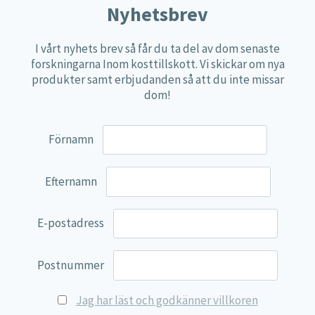
Nyhetsbrev
Näringspulver
Övriga kosttillskott
I vårt nyhets brev så får du ta del av dom senaste
forskningarna Inom kosttillskott. Vi skickar om nya
100% Natural
produkter samt erbjudanden så att du inte missar
EVP Nutrition
dom!
Synergos
Förnamn
Multi Nutrient
Reviva Nutrition
Efternamn
Lamberts
Svenska Örtmedicinska Institutet
E-postadress
Kenkou Selfcare
Green Trade
Postnummer
NyTid
Jag har läst och godkänner villkoren
Barn