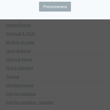
Gravid/Ammande
Mage & Tarm
Immunförsvar
Stressad & Trött
Muskler & Leder
Lever & Njurar
Hjärna & Minne
Hud & Skönhet
Träning
Okategoriserad
Only for resellers
Only for resellers - Sweden