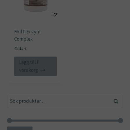
Multi Enzym
Complex
45,15
€
Lägg till i
varukorg
Sök
Sök
efter: