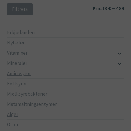
Min
Ma
Pris:
30 €
—
40 €
Filtrera
pri
pri
Erbjudanden
Nyheter
Vitaminer
Mineraler
Aminosyror
Fettsyror
Mjölksyrebakterier
Matsmältningsenzymer
Alger
Örter