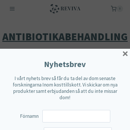
Skip
0
to
content
ANTIBIOTIKABEHANDLING
×
Nyhetsbrev
Endast ett sökresultat
I vårt nyhets brev så får du ta del av dom senaste
forskningarna Inom kosttillskott. Vi skickar om nya
produkter samt erbjudanden så att du inte missar
dom!
Förnamn