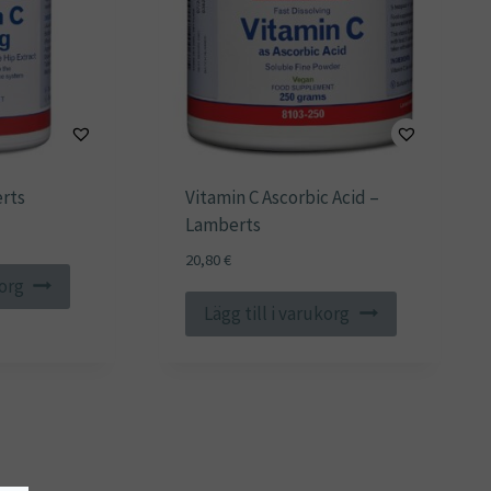
erts
Vitamin C Ascorbic Acid –
Lamberts
20,80
€
korg
Lägg till i varukorg