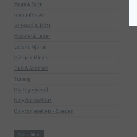
Mage & Tarm
Immunförsvar
Stressad & Trött
Muskler & Leder
Lever & Njurar
Hjärna & Minne
Hud & Skönhet
Träning
Okategoriserad
Only for resellers
Only for resellers - Sweden
Rensa filter