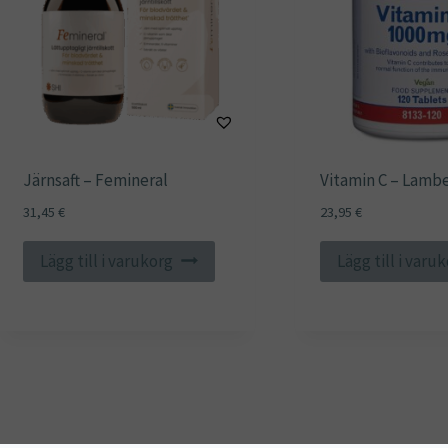
Järnsaft – Femineral
Vitamin C – Lamb
31,45
€
23,95
€
Lägg till i varukorg
Lägg till i varu