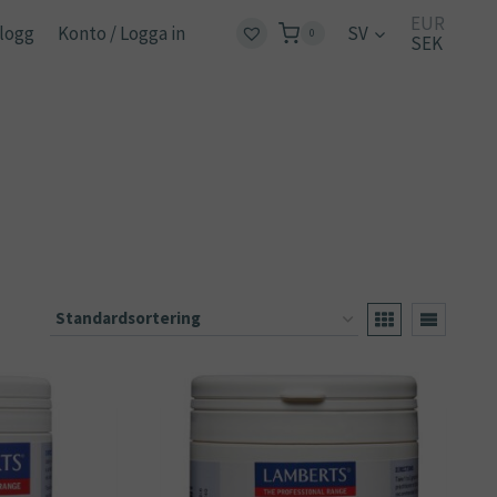
EUR
logg
Konto / Logga in
SV
0
SEK