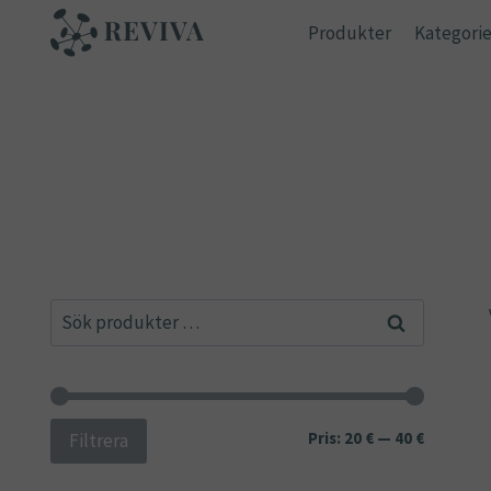
Skip
Produkter
Kategorie
to
content
Sök
Sök
efter:
Min
Max
Pris:
20 €
—
40 €
Filtrera
pris
pris