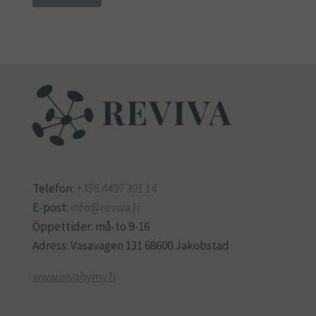
Telefon:
+358 4497 391 14
E-post:
info@reviva.fi
Öppettider: må-to 9-16
Adress: Vasavägen 131 68600 Jakobstad
www.oivahymy.fi