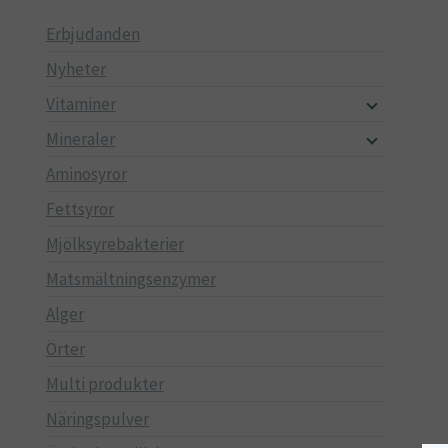
Erbjudanden
Nyheter
Vitaminer
Mineraler
Aminosyror
Fettsyror
Mjölksyrebakterier
Matsmältningsenzymer
Alger
Örter
Multi produkter
Näringspulver