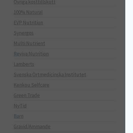
Övriga kosttillskott
100% Natural
EVP Nutrition
Synergos
Multi Nutrient
Reviva Nutrition
Lamberts
Svenska Örtmedicinska Institutet
Kenkou Selfcare
Green Trade
NyTid
Barn
Gravid/Ammande