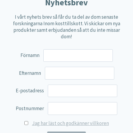
Näringspulver
Nyhetsbrev
Övriga kosttillskott
I vårt nyhets brev så får du ta del av dom senaste
100% Natural
forskningarna Inom kosttillskott. Vi skickar om nya
produkter samt erbjudanden så att du inte missar
EVP Nutrition
dom!
Synergos
Multi Nutrient
Förnamn
Reviva Nutrition
Lamberts
Efternamn
Svenska Örtmedicinska Institutet
E-postadress
Kenkou Selfcare
Green Trade
Postnummer
NyTid
Jag har läst och godkänner villkoren
Barn