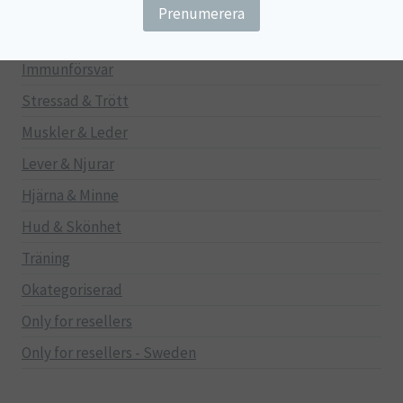
Gravid/Ammande
Mage & Tarm
Immunförsvar
Stressad & Trött
Muskler & Leder
Lever & Njurar
Hjärna & Minne
Hud & Skönhet
Träning
Okategoriserad
Only for resellers
Only for resellers - Sweden