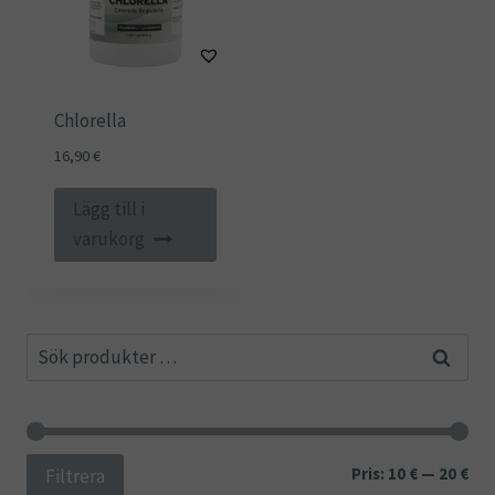
Chlorella
16,90
€
Lägg till i
varukorg
Sök
Sök
efter:
Min
Ma
Pris:
10 €
—
20 €
Filtrera