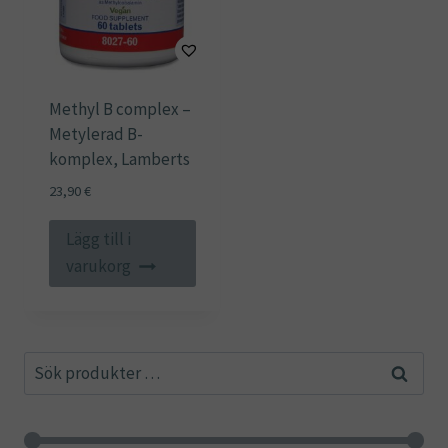
Methyl B complex –
Metylerad B-
komplex, Lamberts
23,90
€
Lägg till i
varukorg
Sök
Sök
efter: