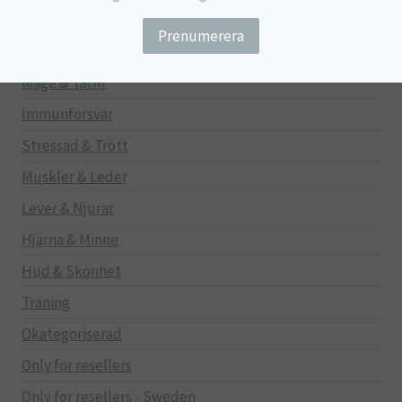
Barn
Gravid/Ammande
Mage & Tarm
Immunförsvar
Stressad & Trött
Muskler & Leder
Lever & Njurar
Hjärna & Minne
Hud & Skönhet
Träning
Okategoriserad
Only for resellers
Only for resellers - Sweden