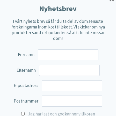
Multi produkter
Nyhetsbrev
Näringspulver
I vårt nyhets brev så får du ta del av dom senaste
Övriga kosttillskott
forskningarna Inom kosttillskott. Vi skickar om nya
100% Natural
produkter samt erbjudanden så att du inte missar
dom!
EVP Nutrition
Synergos
Förnamn
Multi Nutrient
Reviva Nutrition
Efternamn
Lamberts
Svenska Örtmedicinska Institutet
E-postadress
Kenkou Selfcare
Postnummer
Green Trade
NyTid
Jag har läst och godkänner villkoren