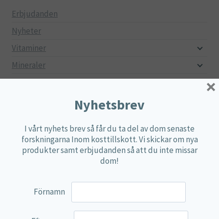
Erbjudanden
Nyheter
Vitaminer
Mineraler
×
Aminosyror
Fettsyror
Nyhetsbrev
Mjölksyrebakterier
I vårt nyhets brev så får du ta del av dom senaste
Matsmältningsenzymer
forskningarna Inom kosttillskott. Vi skickar om nya
produkter samt erbjudanden så att du inte missar
Alger
dom!
Örter
Multi produkter
Förnamn
Näringspulver
Övriga kosttillskott