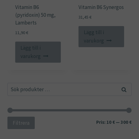
Vitamin B6
Vitamin B6 Synergos
(pyridoxin) 50 mg,
31,45
€
Lamberts
Lägg till i
11,90
€
varukorg
Lägg till i
varukorg
Sök
Sök
efter:
Min
Ma
Pris:
10 €
—
300 €
Filtrera
pri
pri