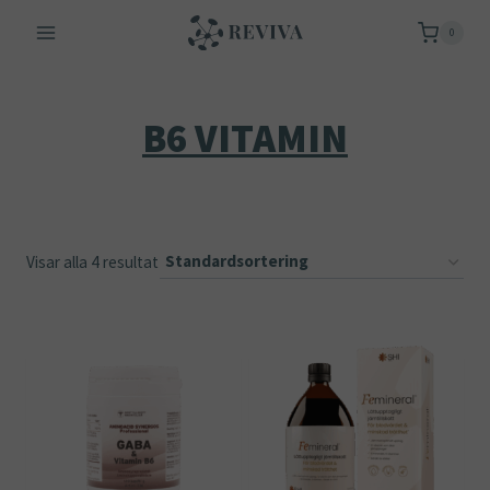
Skip
0
to
content
B6 VITAMIN
Visar alla 4 resultat