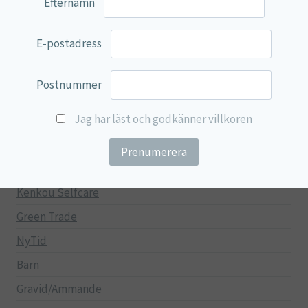
Efternamn
100% Natural
E-postadress
EVP Nutrition
Synergos
Postnummer
Multi Nutrient
Jag har läst och godkänner villkoren
Reviva Nutrition
Lamberts
Svenska Örtmedicinska Institutet
Kenkou Selfcare
Green Trade
NyTid
Barn
Gravid/Ammande