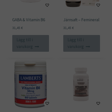
GABA & Vitamin B6
Järnsaft – Femineral
31,45
€
31,45
€
Lägg till i
Lägg till i
varukorg
varukorg