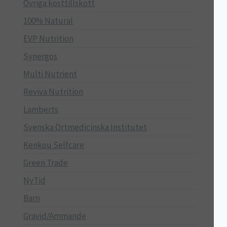
Övriga kosttillskott
100% Natural
EVP Nutrition
Synergos
Multi Nutrient
Reviva Nutrition
Lamberts
Svenska Örtmedicinska Institutet
Kenkou Selfcare
Green Trade
NyTid
Barn
Gravid/Ammande