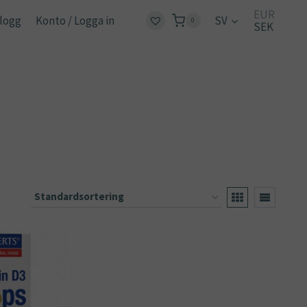
EUR
logg
Konto / Logga in
SV
0
SEK