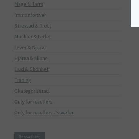
Mage & Tarm
Immunförsvar
Stressad & Trött
Muskler & Leder
Lever & Njurar
Hjärna & Minne
Hud & Skönhet
Träning
Okategoriserad
Only for resellers
Only for resellers - Sweden
Rensa filter