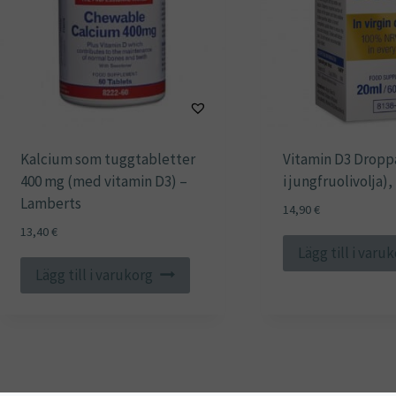
Kalcium som tuggtabletter
Vitamin D3 Dropp
400 mg (med vitamin D3) –
i jungfruolivolja)
Lamberts
14,90
€
13,40
€
Lägg till i varu
Lägg till i varukorg