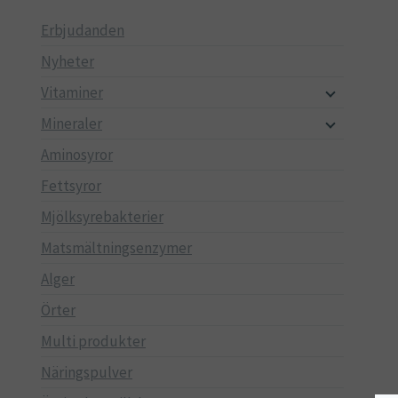
Erbjudanden
Nyheter
Vitaminer
Mineraler
Aminosyror
Fettsyror
Mjölksyrebakterier
Matsmältningsenzymer
Alger
Örter
Multi produkter
Näringspulver