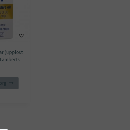
ar (upplöst
, Lamberts
korg