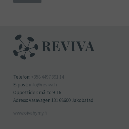
Telefon:
+358 4497 391 14
E-post:
info@reviva.fi
Öppettider: må-to 9-16
Adress: Vasavägen 131 68600 Jakobstad
www.oivahymy.fi