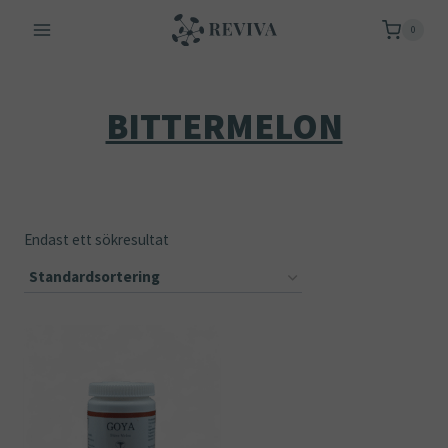
Skip
0
to
content
BITTERMELON
Endast ett sökresultat