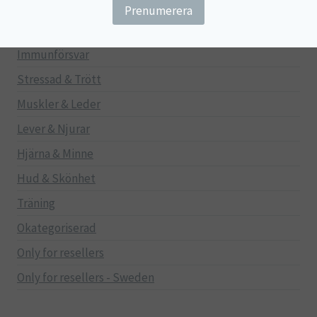
Gravid/Ammande
Mage & Tarm
Immunförsvar
Stressad & Trött
Muskler & Leder
Lever & Njurar
Hjärna & Minne
Hud & Skönhet
Träning
Okategoriserad
Only for resellers
Only for resellers - Sweden