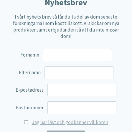
Näringspulver
Nyhetsbrev
Övriga kosttillskott
I vårt nyhets brev så får du ta del av dom senaste
100% Natural
forskningarna Inom kosttillskott. Vi skickar om nya
produkter samt erbjudanden så att du inte missar
EVP Nutrition
dom!
Synergos
Multi Nutrient
Förnamn
Reviva Nutrition
Lamberts
Efternamn
Svenska Örtmedicinska Institutet
E-postadress
Kenkou Selfcare
Green Trade
Postnummer
NyTid
Jag har läst och godkänner villkoren
Barn