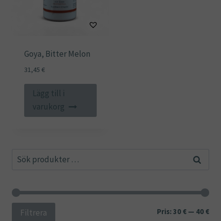
Goya, Bitter Melon
31,45
€
Lägg till i
varukorg
Sök
Sök
efter:
Min
Ma
Pris:
30 €
—
40 €
Filtrera