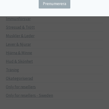
Gravid/Ammande
Mage & Tarm
Immunförsvar
Stressad & Trött
Muskler & Leder
Lever & Njurar
Hjärna & Minne
Hud & Skönhet
Träning
Okategoriserad
Only for resellers
Only for resellers - Sweden