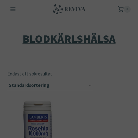
Skip
0
to
content
BLODKÄRLSHÄLSA
Endast ett sökresultat