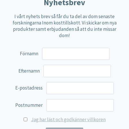
Näringspulver
Nyhetsbrev
Övriga kosttillskott
I vårt nyhets brev så får du ta del av dom senaste
100% Natural
forskningarna Inom kosttillskott. Vi skickar om nya
produkter samt erbjudanden så att du inte missar
EVP Nutrition
dom!
Synergos
Multi Nutrient
Förnamn
Reviva Nutrition
Lamberts
Efternamn
Svenska Örtmedicinska Institutet
E-postadress
Kenkou Selfcare
Green Trade
Postnummer
NyTid
Jag har läst och godkänner villkoren
Barn