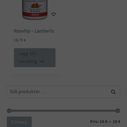
Rosehip – Lamberts
18,75
€
Lägg till i
varukorg
Sök
Sök
efter:
Min
Ma
Pris:
10 €
—
20 €
Filtrera