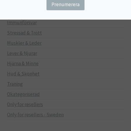
Gravid/Ammande
Mage & Tarm
Immunförsvar
Stressad & Trött
Muskler & Leder
Lever & Njurar
Hjärna & Minne
Hud & Skönhet
Träning
Okategoriserad
Only for resellers
Only for resellers - Sweden