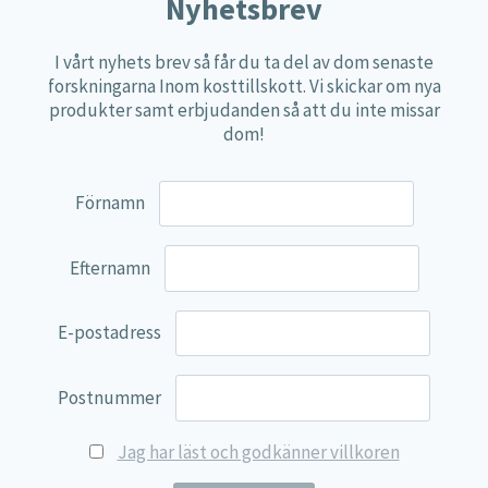
Näringspulver
Nyhetsbrev
Övriga kosttillskott
I vårt nyhets brev så får du ta del av dom senaste
100% Natural
forskningarna Inom kosttillskott. Vi skickar om nya
produkter samt erbjudanden så att du inte missar
EVP Nutrition
dom!
Synergos
Multi Nutrient
Förnamn
Reviva Nutrition
Lamberts
Efternamn
Svenska Örtmedicinska Institutet
E-postadress
Kenkou Selfcare
Green Trade
Postnummer
NyTid
Jag har läst och godkänner villkoren
Barn