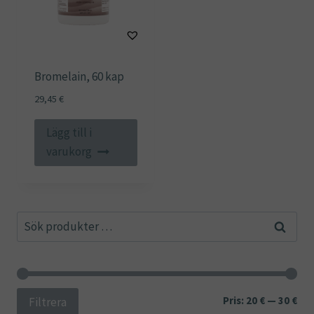
Bromelain, 60 kap
29,45
€
Lägg till i
varukorg
Sök
Sök
efter:
Min
Ma
Pris:
20 €
—
30 €
Filtrera