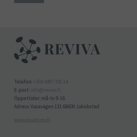
Telefon:
+358 4497 391 14
E-post:
info@reviva.fi
Öppettider: må-to 9-16
Adress: Vasavägen 131 68600 Jakobstad
www.oivahymy.fi