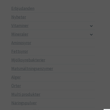
Erbjudanden
Nyheter
Vitaminer
Mineraler
Aminosyror
Fettsyror
Mjölksyrebakterier
Matsmältningsenzymer
Alger
Örter
Multi produkter
Näringspulver