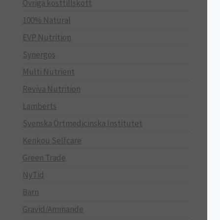
Övriga kosttillskott
100% Natural
EVP Nutrition
Synergos
Multi Nutrient
Reviva Nutrition
Lamberts
Svenska Örtmedicinska Institutet
Kenkou Selfcare
Green Trade
NyTid
Barn
Gravid/Ammande