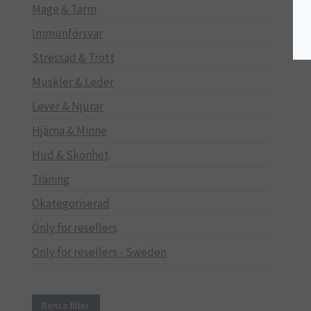
Mage & Tarm
Immunförsvar
Stressad & Trött
Muskler & Leder
Lever & Njurar
Hjärna & Minne
Hud & Skönhet
Träning
Okategoriserad
Only for resellers
Only for resellers - Sweden
Rensa filter