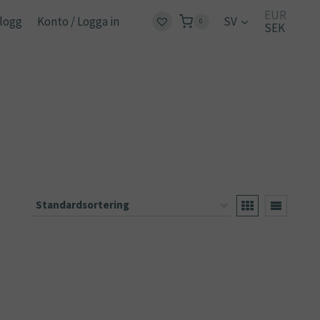
EUR
logg
Konto / Logga in
SV
0
SEK