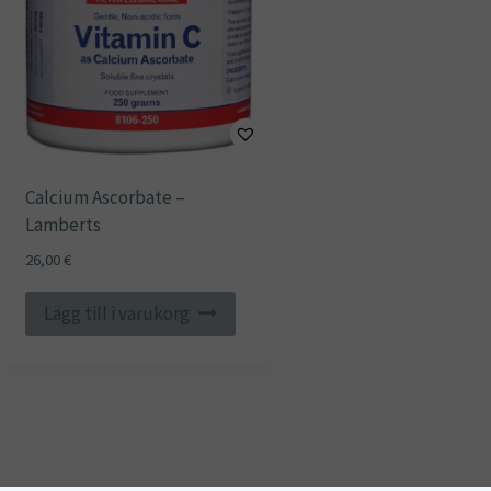
Calcium Ascorbate –
Lamberts
26,00
€
Lägg till i varukorg