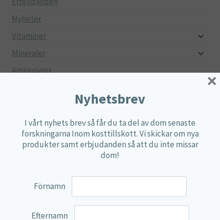
Erbjudanden
Nyheter
Vitaminer
Mineraler
Aminosyror
×
Fettsyror
Nyhetsbrev
Mjölksyrebakterier
Matsmältningsenzymer
I vårt nyhets brev så får du ta del av dom senaste
forskningarna Inom kosttillskott. Vi skickar om nya
Alger
produkter samt erbjudanden så att du inte missar
dom!
Örter
Multi produkter
Förnamn
Näringspulver
Övriga kosttillskott
Efternamn