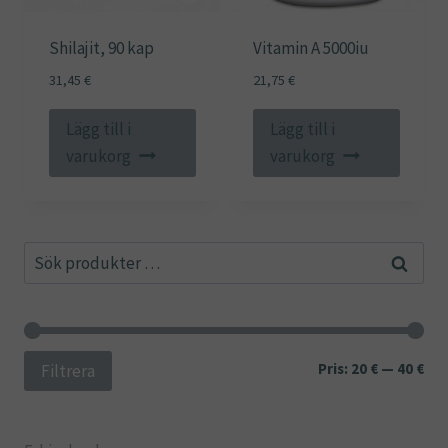
Shilajit, 90 kap
Vitamin A 5000iu
31,45
€
21,75
€
Lägg till i
Lägg till i
varukorg
varukorg
Sök
Sök
efter:
Min
Ma
Pris:
20 €
—
40 €
Filtrera
pri
pri