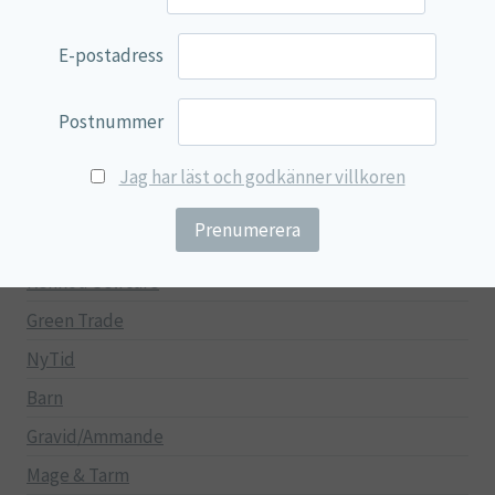
100% Natural
EVP Nutrition
E-postadress
Synergos
Postnummer
Multi Nutrient
Reviva Nutrition
Jag har läst och godkänner villkoren
Lamberts
Svenska Örtmedicinska Institutet
Kenkou Selfcare
Green Trade
NyTid
Barn
Gravid/Ammande
Mage & Tarm