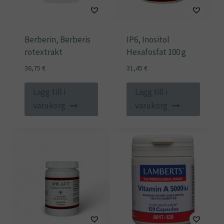
Berberin, Berberis
IP6, Inositol
rotextrakt
Hexafosfat 100 g
36,75
€
31,45
€
Lägg till i
Lägg till i
varukorg
varukorg