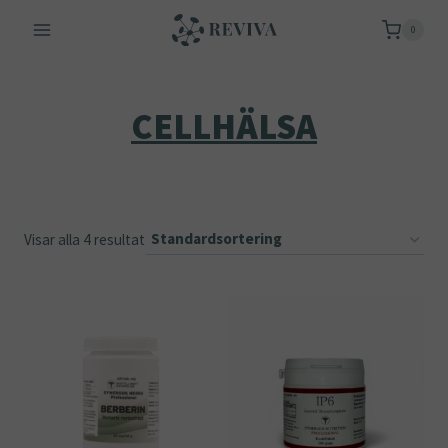
Skip
0
to
content
CELLHÄLSA
Visar alla 4 resultat