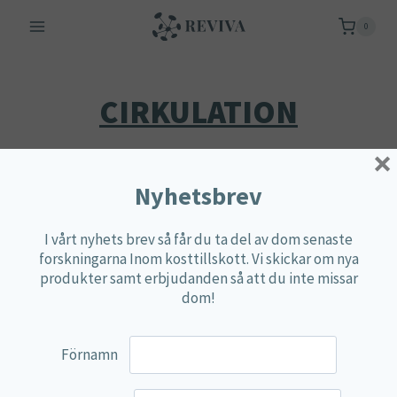
Skip
0
to
content
CIRKULATION
×
Nyhetsbrev
Visar alla 7 resultat
I vårt nyhets brev så får du ta del av dom senaste
forskningarna Inom kosttillskott. Vi skickar om nya
produkter samt erbjudanden så att du inte missar
dom!
Förnamn