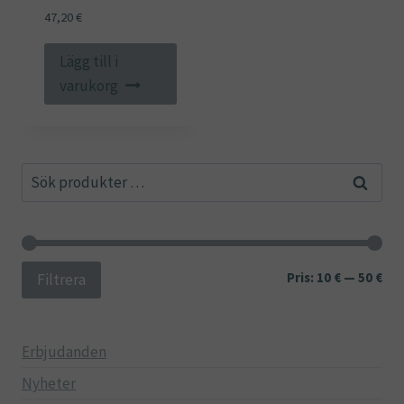
47,20
€
Lägg till i
varukorg
Sök
Sök
efter:
Min
Ma
Pris:
10 €
—
50 €
Filtrera
pri
pri
Erbjudanden
Nyheter