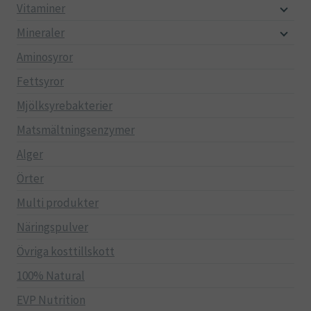
Vitaminer
Mineraler
Aminosyror
Fettsyror
Mjölksyrebakterier
Matsmältningsenzymer
Alger
Örter
Multi produkter
Näringspulver
Övriga kosttillskott
100% Natural
EVP Nutrition