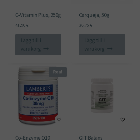
C-Vitamin Plus, 250g
Carqueja, 50g
41,90
€
36,75
€
Lägg till i
Lägg till i
varukorg
varukorg
Rea!
Co-Enzyme Q10
GIT Balans