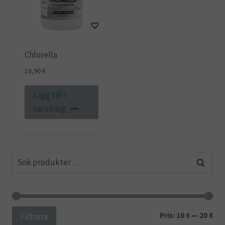
Chlorella
16,90
€
Lägg till i
varukorg
Sök
Sök
efter:
Min
Ma
Pris:
10 €
—
20 €
Filtrera