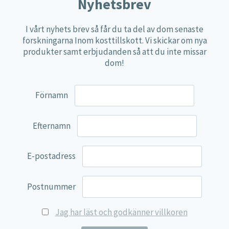
Näringspulver
Nyhetsbrev
Övriga kosttillskott
I vårt nyhets brev så får du ta del av dom senaste
100% Natural
forskningarna Inom kosttillskott. Vi skickar om nya
produkter samt erbjudanden så att du inte missar
EVP Nutrition
dom!
Synergos
Multi Nutrient
Förnamn
Reviva Nutrition
Lamberts
Efternamn
Svenska Örtmedicinska Institutet
E-postadress
Kenkou Selfcare
Green Trade
Postnummer
NyTid
Jag har läst och godkänner villkoren
Barn