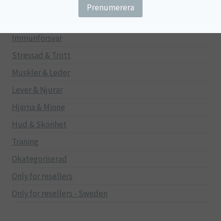
Gravid/Ammande
Mage & Tarm
Immunförsvar
Stressad & Trött
Muskler & Leder
Lever & Njurar
Hjärna & Minne
Hud & Skönhet
Träning
Okategoriserad
Only for resellers
Only for resellers - Sweden