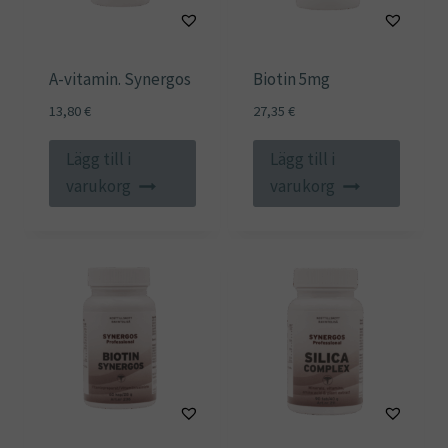
A-vitamin. Synergos
Biotin 5mg
13,80
€
27,35
€
Lägg till i
Lägg till i
varukorg
varukorg