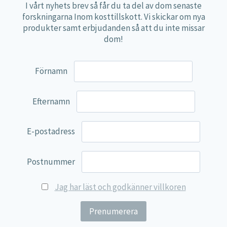
Nyheter
I vårt nyhets brev så får du ta del av dom senaste
forskningarna Inom kosttillskott. Vi skickar om nya
Vitaminer
produkter samt erbjudanden så att du inte missar
dom!
Mineraler
Aminosyror
Förnamn
Fettsyror
Mjölksyrebakterier
Efternamn
Matsmältningsenzymer
Alger
E-postadress
Örter
Postnummer
Multi produkter
Näringspulver
Jag har läst och godkänner villkoren
Övriga kosttillskott
100% Natural