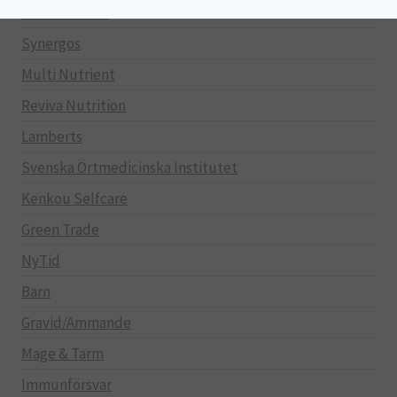
EVP Nutrition
Synergos
Multi Nutrient
Reviva Nutrition
Lamberts
Svenska Örtmedicinska Institutet
Kenkou Selfcare
Green Trade
NyTid
Barn
Gravid/Ammande
Mage & Tarm
Immunförsvar