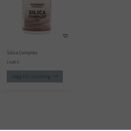
Silica Complex
14,85
€
Lägg till i varukorg