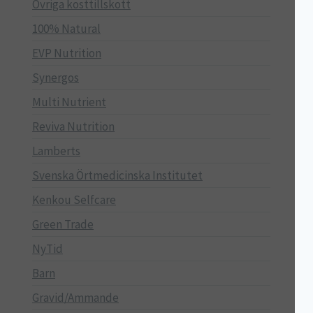
Övriga kosttillskott
100% Natural
EVP Nutrition
Synergos
Multi Nutrient
Reviva Nutrition
Lamberts
Svenska Örtmedicinska Institutet
Kenkou Selfcare
Green Trade
NyTid
Barn
Gravid/Ammande