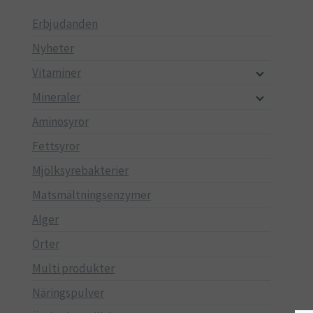
Erbjudanden
Nyheter
Vitaminer
Mineraler
Aminosyror
Fettsyror
Mjölksyrebakterier
Matsmältningsenzymer
Alger
Örter
Multi produkter
Näringspulver