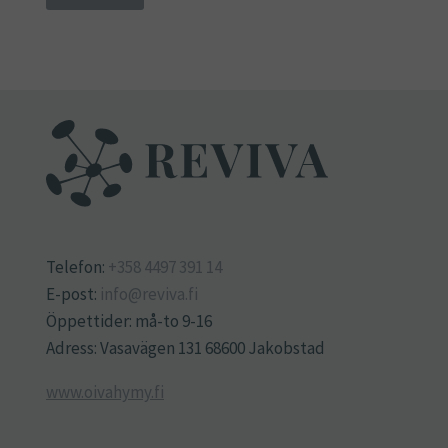
Telefon:
+358 4497 391 14
E-post:
info@reviva.fi
Öppettider: må-to 9-16
Adress: Vasavägen 131 68600 Jakobstad
www.oivahymy.fi