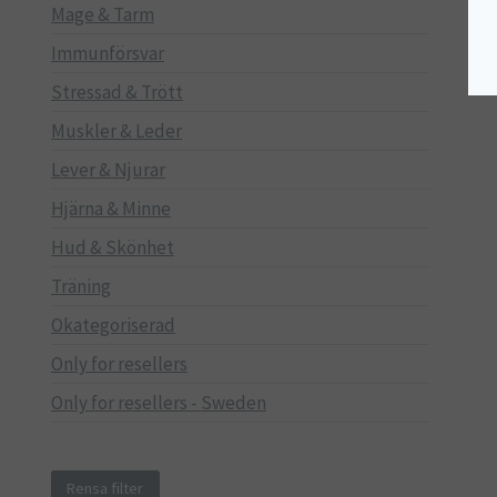
Mage & Tarm
Immunförsvar
Stressad & Trött
Muskler & Leder
Lever & Njurar
Hjärna & Minne
Hud & Skönhet
Träning
Okategoriserad
Only for resellers
Only for resellers - Sweden
Rensa filter