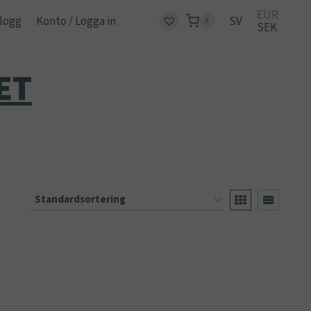
EUR
logg
Konto / Logga in
SV
0
SEK
ET