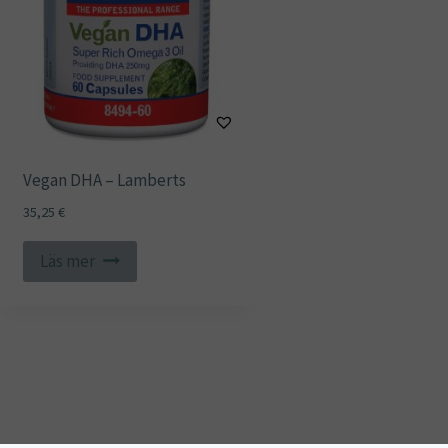
Vegan DHA – Lamberts
35,25
€
Läs mer