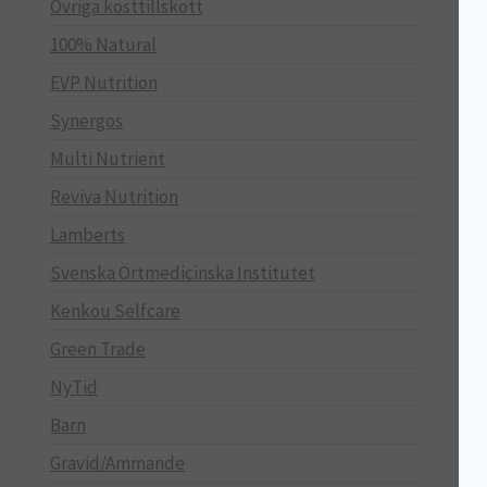
Övriga kosttillskott
100% Natural
EVP Nutrition
Synergos
Multi Nutrient
Reviva Nutrition
Lamberts
Svenska Örtmedicinska Institutet
Kenkou Selfcare
Green Trade
NyTid
Barn
Gravid/Ammande