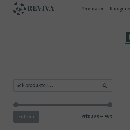
Skip
Produkter
Kategorie
to
content
Sök
Sök
efter:
Min
Max
Pris:
30 €
—
40 €
Filtrera
pris
pris