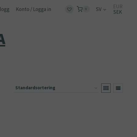
EUR
logg
Konto / Logga in
SV
0
SEK
A