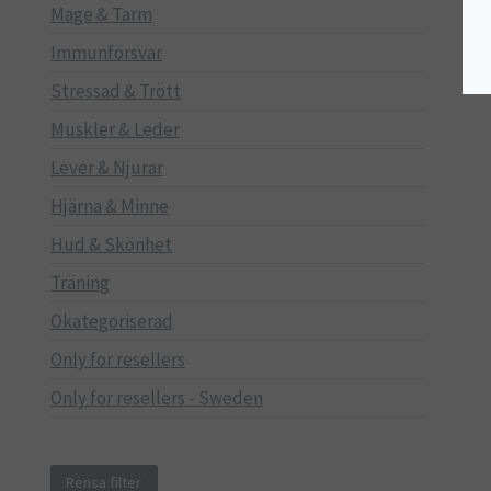
Mage & Tarm
Immunförsvar
Stressad & Trött
Muskler & Leder
Lever & Njurar
Hjärna & Minne
Hud & Skönhet
Träning
Okategoriserad
Only for resellers
Only for resellers - Sweden
Rensa filter