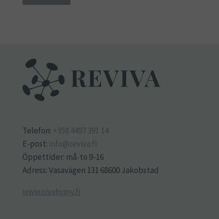
Telefon:
+358 4497 391 14
E-post:
info@reviva.fi
Öppettider: må-to 9-16
Adress: Vasavägen 131 68600 Jakobstad
www.oivahymy.fi