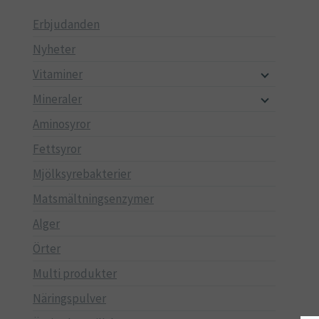
Erbjudanden
Nyheter
Vitaminer
Mineraler
Aminosyror
Fettsyror
Mjölksyrebakterier
Matsmältningsenzymer
Alger
Örter
Multi produkter
Näringspulver