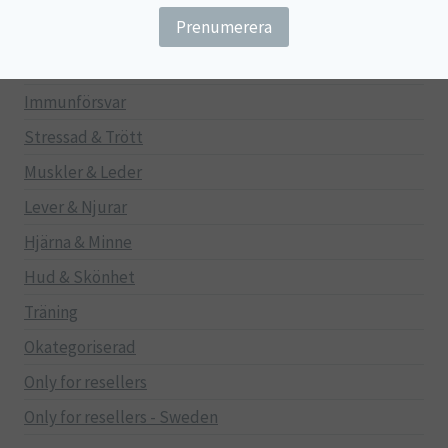
Gravid/Ammande
Mage & Tarm
Immunförsvar
Stressad & Trött
Muskler & Leder
Lever & Njurar
Hjärna & Minne
Hud & Skönhet
Träning
Okategoriserad
Only for resellers
Only for resellers - Sweden