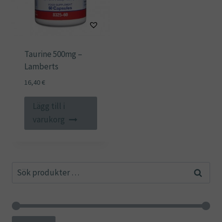
Taurine 500mg –
Lamberts
16,40
€
Lägg till i
varukorg
Sök
Sök
efter: