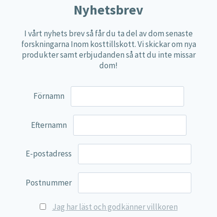
Nyhetsbrev
Näringspulver
Övriga kosttillskott
I vårt nyhets brev så får du ta del av dom senaste
forskningarna Inom kosttillskott. Vi skickar om nya
100% Natural
produkter samt erbjudanden så att du inte missar
EVP Nutrition
dom!
Synergos
Förnamn
Multi Nutrient
Reviva Nutrition
Efternamn
Lamberts
Svenska Örtmedicinska Institutet
E-postadress
Kenkou Selfcare
Green Trade
Postnummer
NyTid
Jag har läst och godkänner villkoren
Barn