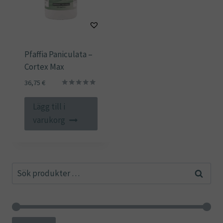
Pfaffia Paniculata –
Cortex Max
36,75
€
Betygsatt
5.00
Lägg till i
av 5
varukorg
Sök
Sök
efter: