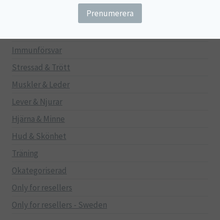
Gravid/Ammande
Mage & Tarm
Immunförsvar
Stressad & Trött
Muskler & Leder
Lever & Njurar
Hjärna & Minne
Hud & Skönhet
Träning
Okategoriserad
Only for resellers
Only for resellers - Sweden