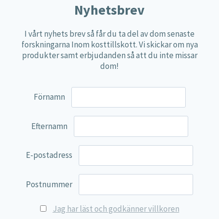
Nyhetsbrev
Näringspulver
Övriga kosttillskott
I vårt nyhets brev så får du ta del av dom senaste
forskningarna Inom kosttillskott. Vi skickar om nya
100% Natural
produkter samt erbjudanden så att du inte missar
EVP Nutrition
dom!
Synergos
Förnamn
Multi Nutrient
Reviva Nutrition
Efternamn
Lamberts
Svenska Örtmedicinska Institutet
E-postadress
Kenkou Selfcare
Green Trade
Postnummer
NyTid
Jag har läst och godkänner villkoren
Barn