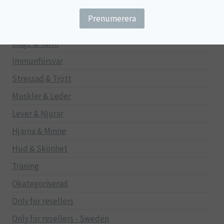
Barn
Gravid/Ammande
Mage & Tarm
Immunförsvar
Stressad & Trött
Muskler & Leder
Lever & Njurar
Hjärna & Minne
Hud & Skönhet
Träning
Okategoriserad
Only for resellers
Only for resellers - Sweden