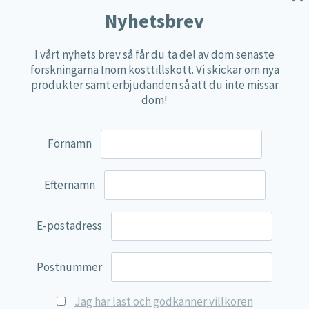
Multi produkter
Nyhetsbrev
Näringspulver
I vårt nyhets brev så får du ta del av dom senaste
Övriga kosttillskott
forskningarna Inom kosttillskott. Vi skickar om nya
100% Natural
produkter samt erbjudanden så att du inte missar
dom!
EVP Nutrition
Synergos
Förnamn
Multi Nutrient
Reviva Nutrition
Efternamn
Lamberts
Svenska Örtmedicinska Institutet
E-postadress
Kenkou Selfcare
Postnummer
Green Trade
NyTid
Jag har läst och godkänner villkoren