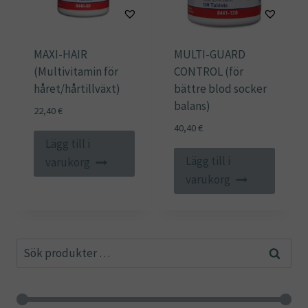
MAXI-HAIR
MULTI-GUARD
(Multivitamin för
CONTROL (för
håret/hårtillväxt)
bättre blod socker
balans)
22,40
€
40,40
€
Lägg till i
Lägg till i
varukorg
varukorg
Sök
Sök
efter: