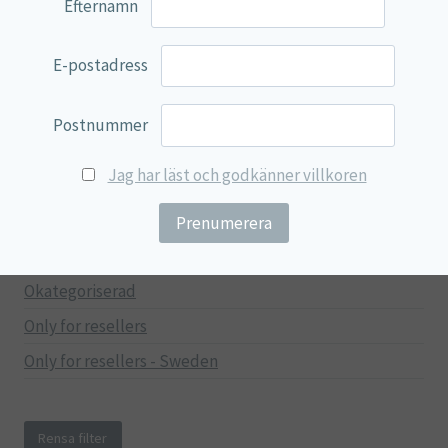
Efternamn
Mage & Tarm
Immunförsvar
E-postadress
Stressad & Trött
Muskler & Leder
Postnummer
Lever & Njurar
Jag har läst och godkänner villkoren
Hjärna & Minne
Hud & Skönhet
Träning
Okategoriserad
Only for resellers
Only for resellers - Sweden
Rensa filter