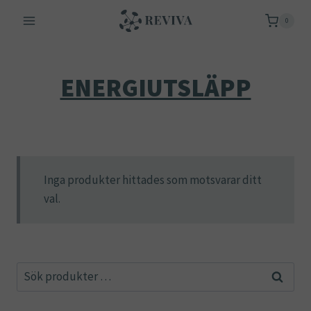
Skip
0
to
content
ENERGIUTSLÄPP
Inga produkter hittades som motsvarar ditt
val.
Sök
Sök
efter: