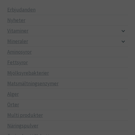
Erbjudanden
Nyheter
Vitaminer
Mineraler
Aminosyror
Fettsyror
Mjölksyrebakterier
Matsmältningsenzymer
Alger
Örter
Multi produkter
Näringspulver