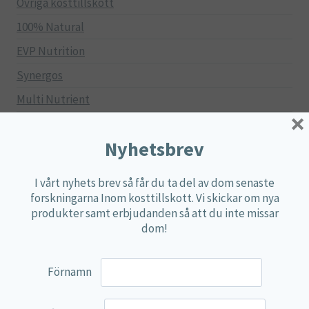
Övriga kosttillskott
100% Natural
EVP Nutrition
Synergos
Multi Nutrient
×
Reviva Nutrition
Nyhetsbrev
Lamberts
Svenska Örtmedicinska Institutet
I vårt nyhets brev så får du ta del av dom senaste
Kenkou Selfcare
forskningarna Inom kosttillskott. Vi skickar om nya
produkter samt erbjudanden så att du inte missar
Green Trade
dom!
NyTid
Barn
Förnamn
Gravid/Ammande