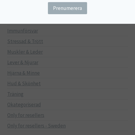
Gravid/Ammande
Mage & Tarm
Immunförsvar
Stressad & Trött
Muskler & Leder
Lever & Njurar
Hjärna & Minne
Hud & Skönhet
Träning
Okategoriserad
Only for resellers
Only for resellers - Sweden