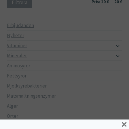
Min
Ma
Pris:
10 €
—
20 €
Filtrera
pri
pri
Erbjudanden
Nyheter
Vitaminer
Mineraler
Aminosyror
Fettsyror
Mjölksyrebakterier
Matsmältningsenzymer
Alger
Örter
×
Multi produkter