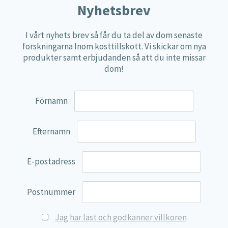
Nyhetsbrev
Näringspulver
Övriga kosttillskott
I vårt nyhets brev så får du ta del av dom senaste
forskningarna Inom kosttillskott. Vi skickar om nya
100% Natural
produkter samt erbjudanden så att du inte missar
EVP Nutrition
dom!
Synergos
Förnamn
Multi Nutrient
Reviva Nutrition
Efternamn
Lamberts
Svenska Örtmedicinska Institutet
E-postadress
Kenkou Selfcare
Green Trade
Postnummer
NyTid
Jag har läst och godkänner villkoren
Barn