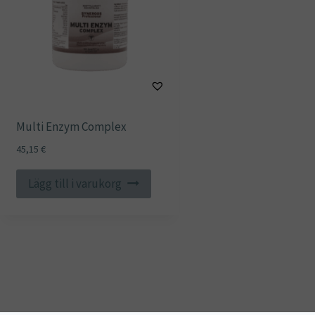
Multi Enzym Complex
45,15
€
Lägg till i varukorg