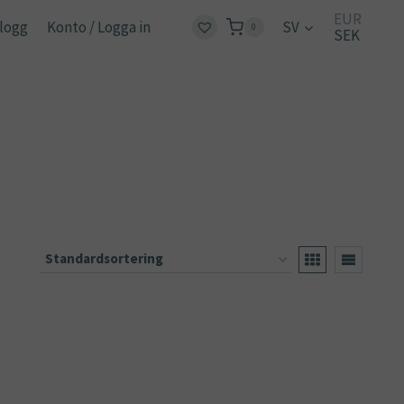
EUR
logg
Konto / Logga in
SV
0
SEK