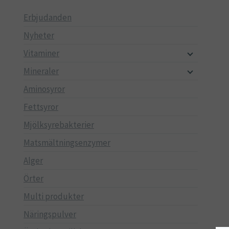
Erbjudanden
Nyheter
Vitaminer
Mineraler
Aminosyror
Fettsyror
Mjölksyrebakterier
Matsmältningsenzymer
Alger
Örter
Multi produkter
Näringspulver