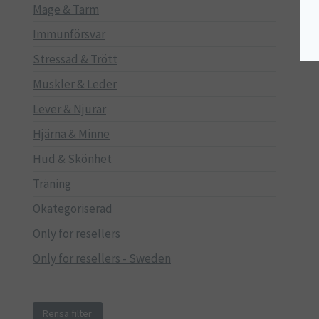
Mage & Tarm
Immunförsvar
Stressad & Trött
Muskler & Leder
Lever & Njurar
Hjärna & Minne
Hud & Skönhet
Träning
Okategoriserad
Only for resellers
Only for resellers - Sweden
Rensa filter