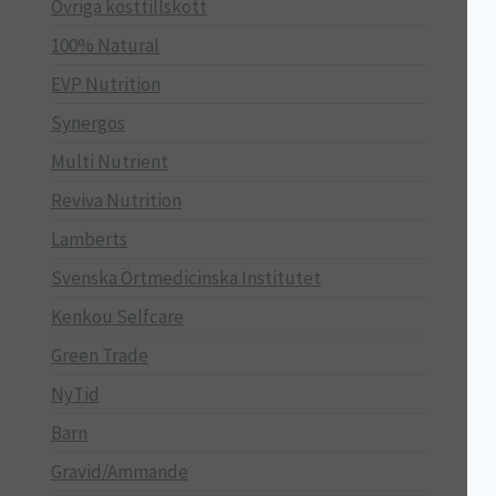
Övriga kosttillskott
100% Natural
EVP Nutrition
Synergos
Multi Nutrient
Reviva Nutrition
Lamberts
Svenska Örtmedicinska Institutet
Kenkou Selfcare
Green Trade
NyTid
Barn
Gravid/Ammande