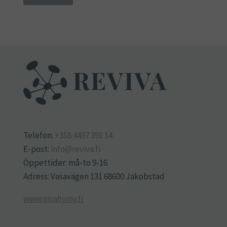
Telefon:
+358 4497 391 14
E-post:
info@reviva.fi
Öppettider: må-to 9-16
Adress: Vasavägen 131 68600 Jakobstad
www.oivahymy.fi